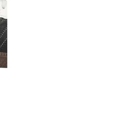
I
Co
De
Ma
Co