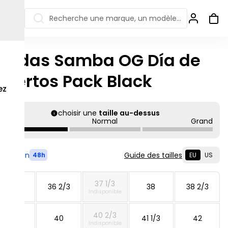
Recherche une marque, un modèle…
didas Samba OG Día de
ew Balance 550
Salomon
uertos Pack Black
 Jordan
ew Balance 1906
Off-white
ez
s colorées
ew Balance
Ugg
906R
choisir une
taille au-dessus
Asics Gel
Petit
Normal
Grand
ew Balance
002R
ew Balance 9060
Livré en
Guide des tailles
48h
EU
US
37 1/3
36
36 2/3
38
38 2/3
Indisponible
40 2/3
39 1/3
40
41 1/3
42
Indisponible