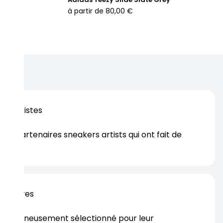
à partir de
80,00 €
os artistes
es partenaires sneakers artists qui ont fait de
er.
rtenaires
s soigneusement sélectionné pour leur