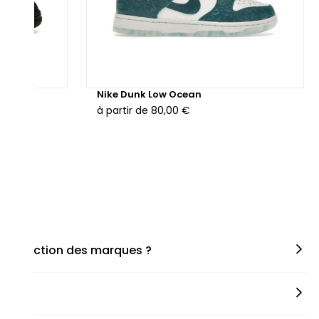
hunder
Nike Dunk Low Ocean
à partir de
80,00 €
en fonction des marques ?
miner la taille appropriée, que ce soit une taille en