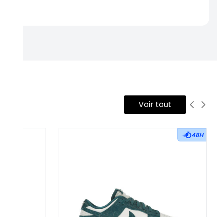
rtise.
Voir tout
48H