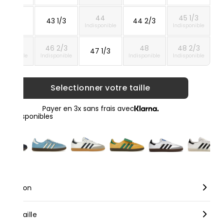
44
45 1/3
42 2/3
43 1/3
44 2/3
Indisponible
Indisponible
46
46 2/3
48
48 2/3
47 1/3
ndisponible
Indisponible
Indisponible
Indisponible
Selectionner votre taille
Payer en 3x sans frais avec
loris disponibles
scription
rque :
Adidas
nseil taille