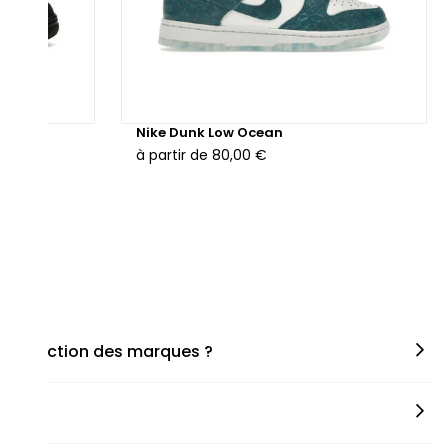
hunder
Nike Dunk Low Ocean
à partir de
80,00 €
en fonction des marques ?
miner la taille appropriée, que ce soit une taille en