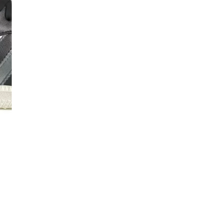
I
I
Co
De
Ma
Co