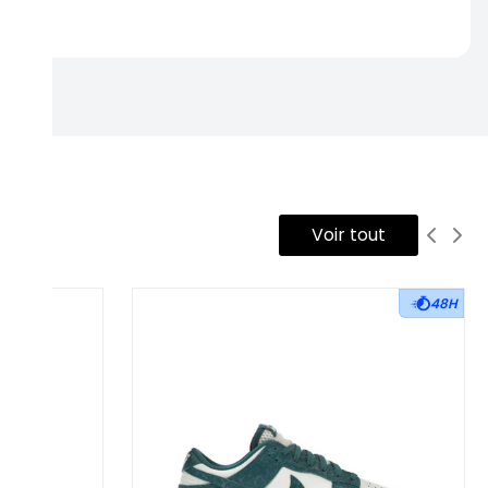
rtise.
Voir tout
48H