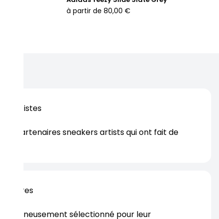
à partir de
80,00 €
os artistes
es partenaires sneakers artists qui ont fait de
er.
rtenaires
s soigneusement sélectionné pour leur