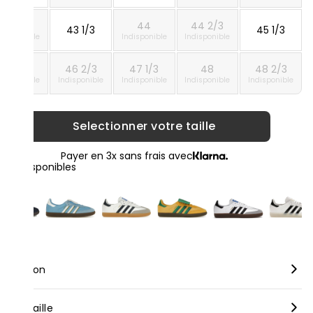
42 2/3
44
44 2/3
43 1/3
45 1/3
ndisponible
Indisponible
Indisponible
46
46 2/3
47 1/3
48
48 2/3
ndisponible
Indisponible
Indisponible
Indisponible
Indisponible
Selectionner votre taille
Payer en 3x sans frais avec
loris disponibles
scription
rque :
Adidas
nseil taille