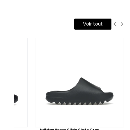
 tige est réalisée en cuir vert premium, offrant une finition
tte et durable. Les trois bandes latérales sont en cuir blanc,
éant un contraste frappant avec la tige verte. La toebox et
Voir tout
s côtés sont habillés de suède vert, ajoutant texture et
bustesse au modèle. La semelle intermédiaire en gomme
ige garantit confort et amorti, tandis que la semelle
térieure en caoutchouc gum complète le design en
portant une touche rétro et une excellente adhérence. Le
tch talon, orné du logo Adidas, ajoute une touche finale
scrète mais raffinée.
sponible également en version reconditionnée, avec un
ntrôle qualité rigoureux, la Adidas Samba OG Collegiate
een Gum est un modèle parfait pour les passionnés de
eakers recherchant une paire élégante, confortable et
rable.
low
Adidas Yeezy Slide Slate Grey