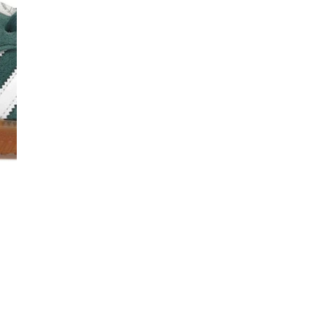
I
I
Co
De
Ma
Co