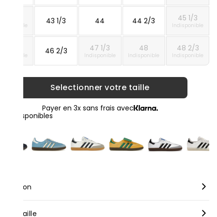
42 2/3
45 1/3
43 1/3
44
44 2/3
ndisponible
Indisponible
46
47 1/3
48
48 2/3
46 2/3
ndisponible
Indisponible
Indisponible
Indisponible
Selectionner votre taille
Payer en 3x sans frais avec
loris disponibles
scription
rque :
Adidas
nseil taille