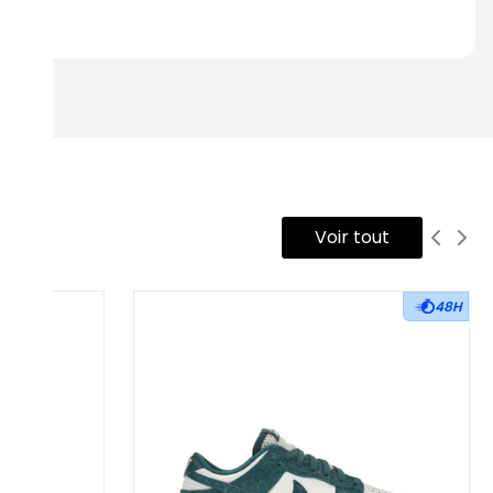
rtise.
Voir tout
48H