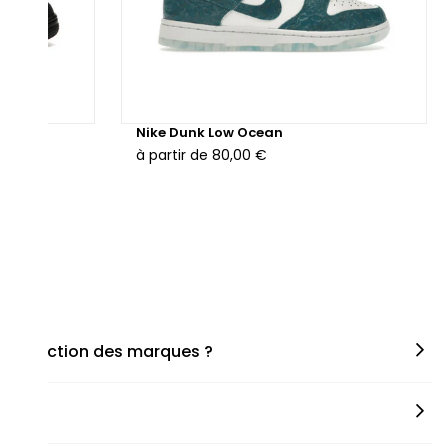
hunder
Nike Dunk Low Ocean
à partir de
80,00 €
en fonction des marques ?
miner la taille appropriée, que ce soit une taille en