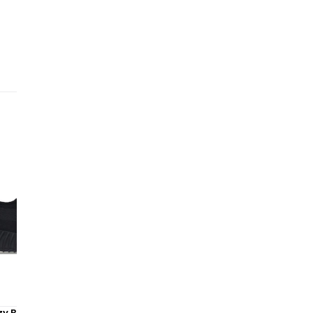
La
ne
cr
le
ro
be
ex
ap
pa
di
Di
co
Gr
sn
du
zy Boost 350 V2 Onyx
Adidas Yeezy 700 V3 Dark G