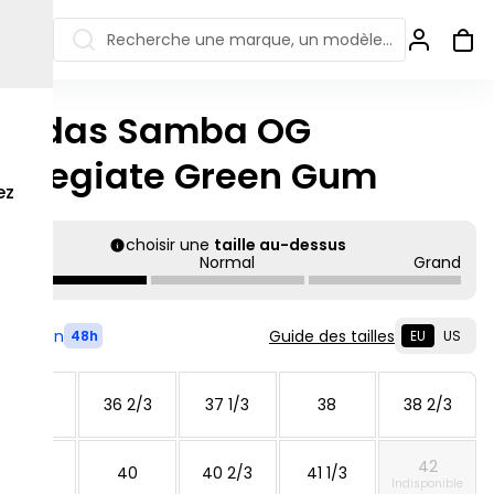
Recherche une marque, un modèle…
Adidas Samba OG
ew Balance 550
Salomon
ollegiate Green Gum
 Jordan
ew Balance 1906
Off-white
ez
s colorées
ew Balance
Ugg
906R
choisir une
taille au-dessus
Asics Gel
Petit
Normal
Grand
ew Balance
002R
ew Balance 9060
Livré en
Guide des tailles
48h
EU
US
36
36 2/3
37 1/3
38
38 2/3
42
39 1/3
40
40 2/3
41 1/3
Indisponible