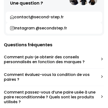
Une question ?
contact@second-step.fr
Instagram @secondstep.fr
Questions fréquentes
Comment puis-je obtenir des conseils
personnalisés en fonction des marques ?
Chaque modèle est accompagné d’un conseil pratique
Comment évaluez-vous la condition de vos
pour déterminer la taille appropriée, que ce soit une taille
paires ?
en dessous, au-dessus ou correspondant à votre taille
habituelle.
Nous avons élaboré une grille de notation basée sur les
Comment passez-vous d’une paire usée à une
défauts spécifiques de chaque paire.
paire reconditionnée ? Quels sont les produits
utilisés ?