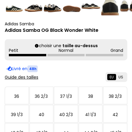
Adidas Samba
Adidas Samba OG Black Wonder White
choisir une
taille au-dessus
Petit
Normal
Grand
Livré en
48h
Guide des tailles
EU
US
36
36 2/3
37 1/3
38
38 2/3
39 1/3
40
40 2/3
41 1/3
42