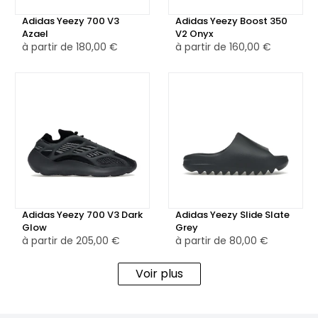
Adidas Yeezy 700 V3
Adidas Yeezy Boost 350
Disponible également en version reconditionnée, avec un
Azael
V2 Onyx
contrôle qualité rigoureux, la Adidas Samba OG Black
à partir de
180,00 €
à partir de
160,00 €
Wonder White est un choix incontournable pour les
passionnés de sneakers recherchant un modèle à la fois
classique, confortable et durable.
Adidas Yeezy 700 V3 Dark
Adidas Yeezy Slide Slate
Glow
Grey
à partir de
205,00 €
à partir de
80,00 €
Voir plus