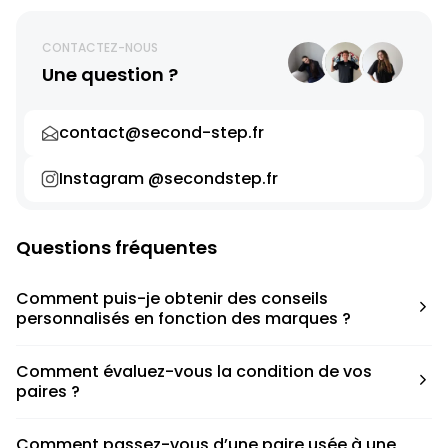
CONTACTEZ-NOUS
Une question ?
contact@second-step.fr
Instagram @secondstep.fr
Questions fréquentes
Comment puis-je obtenir des conseils
personnalisés en fonction des marques ?
Chaque modèle est accompagné d’un conseil pratique
Comment évaluez-vous la condition de vos
pour déterminer la taille appropriée, que ce soit une taille
paires ?
en dessous, au-dessus ou correspondant à votre taille
habituelle.
Nous avons élaboré une grille de notation basée sur les
Comment passez-vous d’une paire usée à une