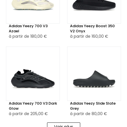
collaboration.
Le système de laçage est composé de lacets plats rouges,
insérés dans des œillets ton sur ton pour une finition
Adidas Yeezy 700 V3
Adidas Yeezy Boost 350
propre. La semelle intermédiaire en gomme blanche offre
Azael
V2 Onyx
à partir de
180,00 €
à partir de
160,00 €
confort et légèreté, tandis que la semelle extérieure en
caoutchouc noir assure une adhérence optimale et
complète l’aspect sportif du modèle.
Disponible en version neuve ou reconditionnée avec un
contrôle qualité rigoureux, la Adidas Samba Humanrace
Glory Red est idéale pour ceux qui recherchent une
sneaker alliant design audacieux, confort et héritage
sportif.
Adidas Yeezy 700 V3 Dark
Adidas Yeezy Slide Slate
Glow
Grey
à partir de
205,00 €
à partir de
80,00 €
Voir plus