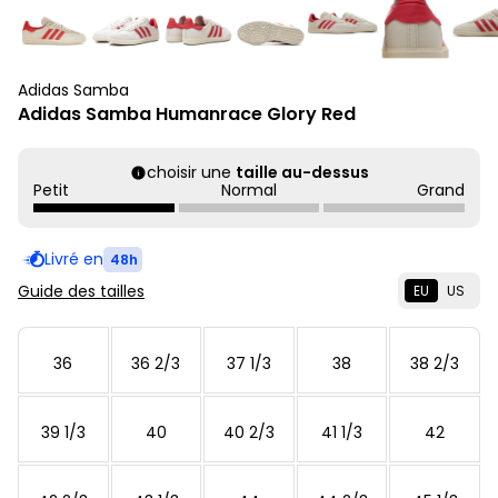
Adidas Samba
Adidas Samba Humanrace Glory Red
choisir une
taille au-dessus
Petit
Normal
Grand
Livré en
48h
Guide des tailles
EU
US
36
36 2/3
37 1/3
38
38 2/3
39 1/3
40
40 2/3
41 1/3
42