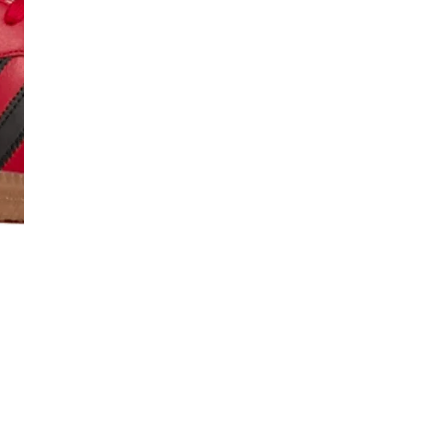
I
Co
De
Ma
Co
Mo
No