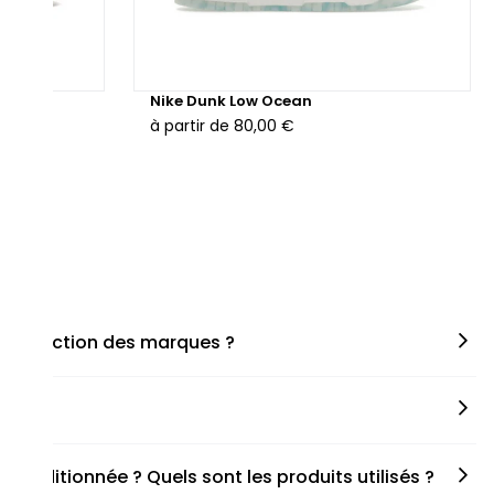
hunder
Nike Dunk Low Ocean
à partir de
80,00 €
en fonction des marques ?
miner la taille appropriée, que ce soit une taille en
s spécifiques de chaque paire.
onditionnée ? Quels sont les produits utilisés ?