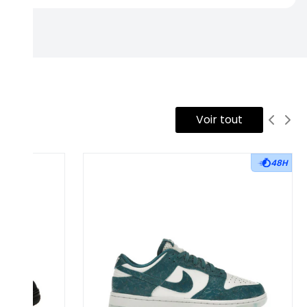
Voir tout
48H