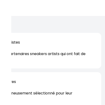
sign raffiné et une forte identité sportive. Une pièce
contournable pour les passionnés de football et les
llectionneurs de sneakers.
os artistes
es partenaires sneakers artists qui ont fait de
er.
rtenaires
s soigneusement sélectionné pour leur
rtise.