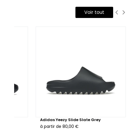
ho aux couleurs emblématiques du club. Les trois bandes
Voir tout
térales sont intégrées en cuir blanc, offrant un look épuré tout
 restant fidèle au design original de la Samba. Le patch talon
ésente un motif subtil rappelant le logo du FC Bayern Munich,
ndis que la partie avant du pied est renforcée avec du suède
uge pour une meilleure durabilité.
 système de laçage se compose de lacets plats blancs, et les
llets sont également ton sur ton, créant une harmonie
rfaite entre les différents éléments de la chaussure. La
melle intermédiaire en gomme blanche et la semelle
térieure en caoutchouc rouge apportent une touche sportive
ut en garantissant une excellente adhérence et une grande
sistance à l’usure.
sponible en version neuve ou reconditionnée avec un
low
Adidas Yeezy Slide Slate Grey
ntrôle qualité rigoureux, la Adidas Samba FC Bayern s’adresse
à partir de
80,00 €
x fans du club comme aux amateurs de sneakers, avec un