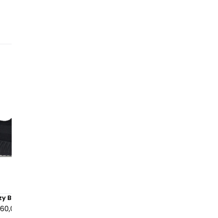
éc
la
en
pr
ta
ro
Le
œi
pa
se
ex
to
ré
Di
zy Boost 350 V2 Onyx
Adidas Yeezy 700 V3 Dark G
co
160,00 €
à partir de
205,00 €
au