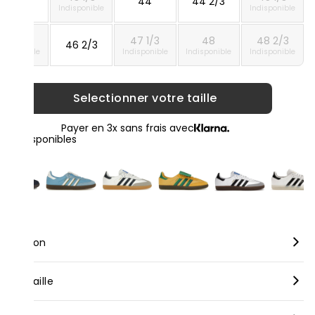
42 2/3
44
44 2/3
Indisponible
Indisponible
46
47 1/3
48
48 2/3
46 2/3
ndisponible
Indisponible
Indisponible
Indisponible
Selectionner votre taille
Payer en 3x sans frais avec
loris disponibles
scription
rque :
Adidas
nseil taille
dèle :
Adidas Samba FC Bayern
us vous conseillons de prendre votre taille habituelle pour nos