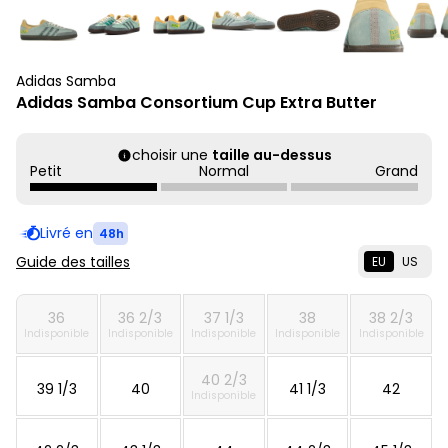
Adidas Samba
Adidas Samba Consortium Cup Extra Butter
choisir une
taille au-dessus
Petit
Normal
Grand
Livré en
48h
Guide des tailles
EU
US
36
36 2/3
37 1/3
38
38 2/3
Indisponible
Indisponible
Indisponible
Indisponible
Indisponible
40 2/3
39 1/3
40
41 1/3
42
Indisponible