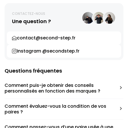
CONTACTEZ-NOUS
Une question ?
contact@second-step.fr
Instagram @secondstep.fr
Questions fréquentes
Comment puis-je obtenir des conseils
personnalisés en fonction des marques ?
Chaque modèle est accompagné d’un conseil pratique
Comment évaluez-vous la condition de vos
pour déterminer la taille appropriée, que ce soit une taille
paires ?
en dessous, au-dessus ou correspondant à votre taille
habituelle.
Nous avons élaboré une grille de notation basée sur les
Comment passez-vous d’une paire usée à une