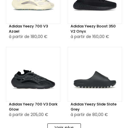
des œillets ton sur ton pour préserver la fluidité du design.
La semelle intermédiaire, fidèle à l’héritage de la Samba,
est en gomme caramel, reposant sur une semelle
extérieure en caoutchouc assurant confort et stabilité.
Adidas Yeezy 700 V3
Adidas Yeezy Boost 350
Azael
V2 Onyx
à partir de
180,00 €
à partir de
160,00 €
Disponible en version neuve ou reconditionnée avec un
contrôle qualité rigoureux, la Adidas Samba Consortium
Cup Extra Butter séduit par son concept narratif fort, ses
finitions soignées et son style affirmé, à la croisée du rétro
et de l’élégance urbaine.
Adidas Yeezy 700 V3 Dark
Adidas Yeezy Slide Slate
Glow
Grey
à partir de
205,00 €
à partir de
80,00 €
Voir plus