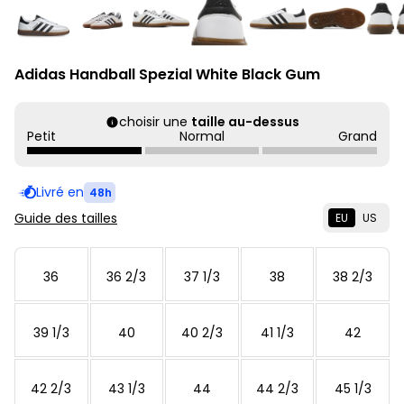
Adidas Handball Spezial White Black Gum
choisir une
taille au-dessus
Petit
Normal
Grand
Livré en
48h
Guide des tailles
EU
US
36
36 2/3
37 1/3
38
38 2/3
39 1/3
40
40 2/3
41 1/3
42
42 2/3
43 1/3
44
44 2/3
45 1/3