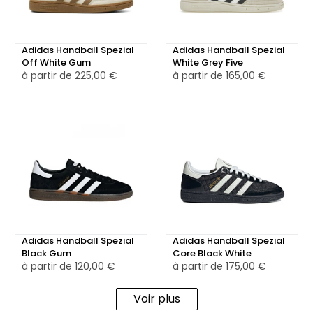
signature discrète mais emblématique de la gamme
Spezial.
Adidas Handball Spezial
Adidas Handball Spezial
Disponible également en version reconditionnée certifiée,
Off White Gum
White Grey Five
à partir de
225,00 €
à partir de
165,00 €
minutieusement testée, nettoyée et authentifiée par nos
équipes, pour une alternative plus responsable, sans
compromis sur le style ni la qualité.
Adidas Handball Spezial
Adidas Handball Spezial
Black Gum
Core Black White
à partir de
120,00 €
à partir de
175,00 €
Voir plus