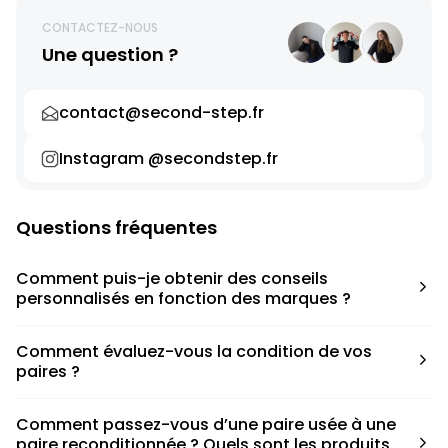
CONTACTEZ-NOUS
Une question ?
contact@second-step.fr
Instagram @secondstep.fr
Questions fréquentes
Comment puis-je obtenir des conseils
personnalisés en fonction des marques ?
Chaque modèle est accompagné d’un conseil pratique
Comment évaluez-vous la condition de vos
pour déterminer la taille appropriée, que ce soit une taille
paires ?
en dessous, au-dessus ou correspondant à votre taille
habituelle.
Nous avons élaboré une grille de notation basée sur les
Comment passez-vous d’une paire usée à une
défauts spécifiques de chaque paire.
paire reconditionnée ? Quels sont les produits