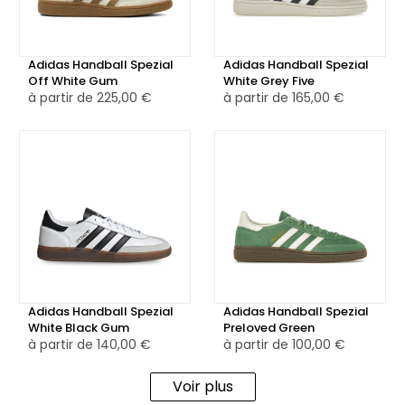
blanc est ornée du logo Adidas bleu roi, une signature
discrète mais emblématique de la gamme Spezial.
Adidas Handball Spezial
Adidas Handball Spezial
Disponible également en version reconditionnée certifiée,
Off White Gum
White Grey Five
à partir de
225,00 €
à partir de
165,00 €
minutieusement testée, nettoyée et authentifiée par nos
équipes, pour une alternative plus responsable, sans
compromis sur le style ni la qualité.
Adidas Handball Spezial
Adidas Handball Spezial
White Black Gum
Preloved Green
à partir de
140,00 €
à partir de
100,00 €
Voir plus