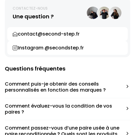
CONTACTEZ-NOUS
Une question ?
contact@second-step.fr
Instagram @secondstep.fr
Questions fréquentes
Comment puis-je obtenir des conseils
personnalisés en fonction des marques ?
Chaque modèle est accompagné d’un conseil pratique
Comment évaluez-vous la condition de vos
pour déterminer la taille appropriée, que ce soit une taille
paires ?
en dessous, au-dessus ou correspondant à votre taille
habituelle.
Nous avons élaboré une grille de notation basée sur les
Comment passez-vous d’une paire usée à une
défauts spécifiques de chaque paire.
paire reconditionnée ? Quels sont les produits