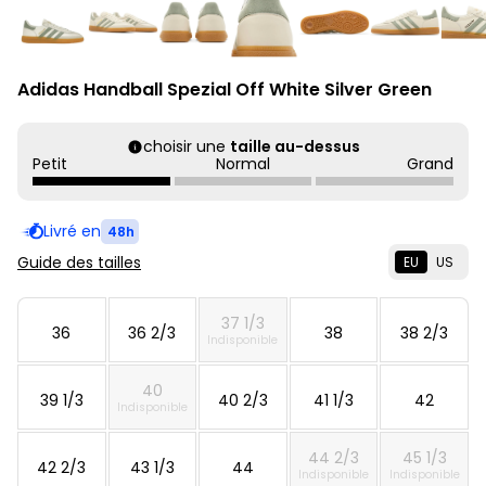
Adidas Handball Spezial Off White Silver Green
choisir une
taille au-dessus
Petit
Normal
Grand
Livré en
48h
Guide des tailles
EU
US
37 1/3
36
36 2/3
38
38 2/3
Indisponible
40
39 1/3
40 2/3
41 1/3
42
Indisponible
44 2/3
45 1/3
42 2/3
43 1/3
44
Indisponible
Indisponible