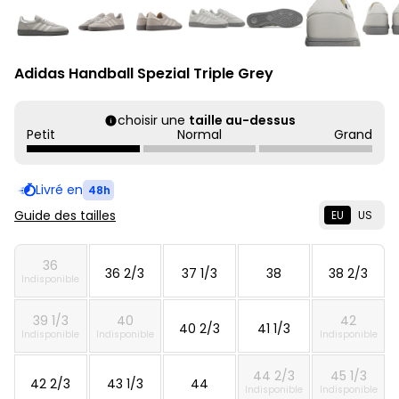
Adidas Handball Spezial Triple Grey
choisir une
taille au-dessus
Petit
Normal
Grand
Livré en
48h
Guide des tailles
EU
US
36
36 2/3
37 1/3
38
38 2/3
Indisponible
39 1/3
40
42
40 2/3
41 1/3
Indisponible
Indisponible
Indisponible
44 2/3
45 1/3
42 2/3
43 1/3
44
Indisponible
Indisponible