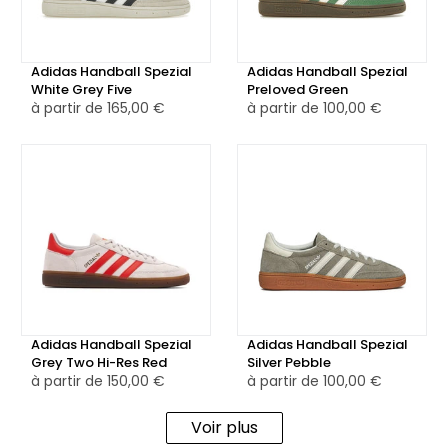
discrète mais emblématique de la gamme Spezial.
Disponible également en version reconditionnée certifiée,
Adidas Handball Spezial
Adidas Handball Spezial
minutieusement testée, nettoyée et authentifiée par nos
White Grey Five
Preloved Green
à partir de
165,00 €
à partir de
100,00 €
équipes, pour une alternative plus responsable, sans
compromis sur le style ni la qualité.
Adidas Handball Spezial
Adidas Handball Spezial
Grey Two Hi-Res Red
Silver Pebble
à partir de
150,00 €
à partir de
100,00 €
Voir plus