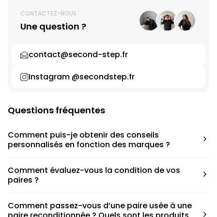
CONTACTEZ-NOUS
Une question ?
contact@second-step.fr
Instagram @secondstep.fr
Questions fréquentes
Comment puis-je obtenir des conseils
personnalisés en fonction des marques ?
Chaque modèle est accompagné d’un conseil pratique
Comment évaluez-vous la condition de vos
pour déterminer la taille appropriée, que ce soit une taille
paires ?
en dessous, au-dessus ou correspondant à votre taille
habituelle.
Nous avons élaboré une grille de notation basée sur les
Comment passez-vous d’une paire usée à une
défauts spécifiques de chaque paire.
paire reconditionnée ? Quels sont les produits