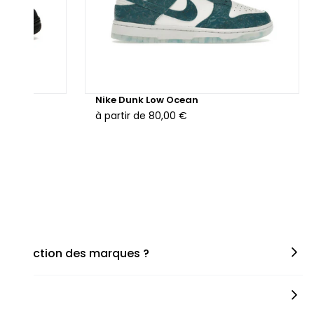
hunder
Nike Dunk Low Ocean
à partir de
80,00 €
en fonction des marques ?
miner la taille appropriée, que ce soit une taille en