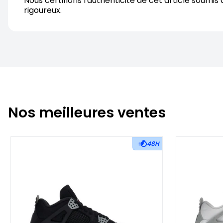
Nous certifions l'authenticite de cet article soumis 
rigoureux.
Nos meilleures ventes
48H