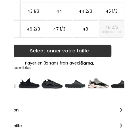
42 2/3
43 1/3
44
44 2/3
45 1/3
48 2/3
46
46 2/3
47 1/3
48
Indisponible
Selectionner votre taille
Payer en 3x sans frais avec
loris disponibles
scription
rque :
Adidas
nseil taille