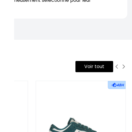
s soigneusement sélectionné pour leur
rtise.
Voir tout
48H