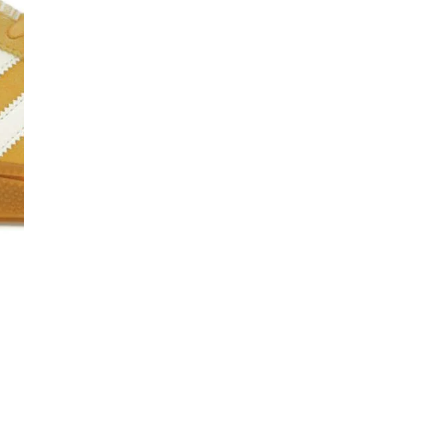
Co
De
Ma
Co