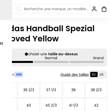
Recherche une marque, un modèle…
didas Handball Spezial
ew Balance 550
Salomon
reloved Yellow
 Jordan
ew Balance 1906
Off-white
ez
s colorées
ew Balance
Ugg
choisir une
taille au-dessus
906R
Petit
Normal
Grand
Asics Gel
ew Balance
002R
ew Balance 9060
Livré en
Guide des tailles
48h
EU
US
36
36 2/3
37 1/3
38
38 2/3
39 1/3
40
40 2/3
41 1/3
42