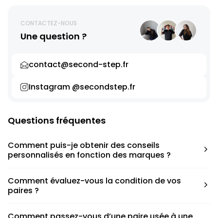
CONTACTEZ-NOUS
Une question ?
contact@second-step.fr
Instagram @secondstep.fr
Questions fréquentes
Comment puis-je obtenir des conseils
personnalisés en fonction des marques ?
Chaque modèle est accompagné d’un conseil pratique
Comment évaluez-vous la condition de vos
pour déterminer la taille appropriée, que ce soit une taille
paires ?
en dessous, au-dessus ou correspondant à votre taille
habituelle.
Nous avons élaboré une grille de notation basée sur les
Comment passez-vous d’une paire usée à une