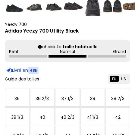
Yeezy 700
Adidas Yeezy 700 Utility Black
choisir ta
taille habituelle
Petit
Normal
Grand
Livré en
48h
Guide des tailles
EU
US
36
36 2/3
37 1/3
38
38 2/3
39 1/3
40
40 2/3
41 1/3
42