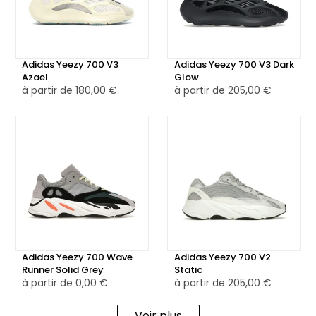
longueur pour un amorti réactif et un confort
exceptionnel. La semelle extérieure en caoutchouc noir,
dotée d’un motif à chevrons, assure une adhérence fiable
Adidas Yeezy 700 V3
Adidas Yeezy 700 V3 Dark
sur tout type de surface.
Azael
Glow
à partir de
180,00 €
à partir de
205,00 €
La Adidas Yeezy 700 Utility Black est également disponible
en version reconditionnée, soigneusement inspectée,
nettoyée et remise en état par nos experts, pour une
alternative responsable qui ne fait aucun compromis sur le
style ni la performance.
Adidas Yeezy 700 Wave
Adidas Yeezy 700 V2
Runner Solid Grey
Static
à partir de
0,00 €
à partir de
205,00 €
Voir plus