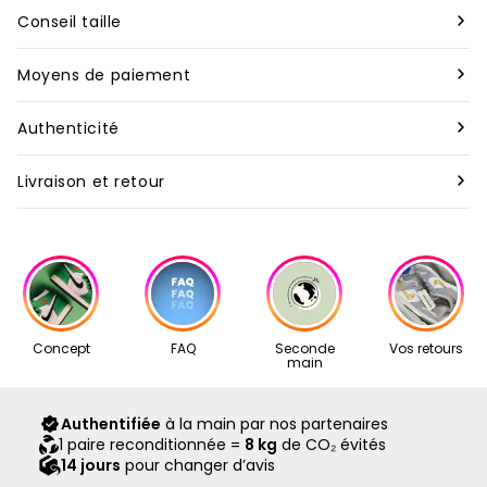
Marque :
UGG
Conseil taille
Modèle :
UGG Scuffette II Slipper Black Grey
Nous vous conseillons de prendre votre taille habituelle
Moyens de paiement
pour nos produits neufs, bien que celle-ci puisse varier
Technologie
:
UGGplush
Pour toutes les commandes à travers le monde, nous
selon les marques. En revanche, pour nos articles de
Authenticité
acceptons les paiements par carte de crédit et Apple Pay.
seconde main, il est préférable d’opter pour une demi-
Rareté
:
Très rare
Tous les articles vendus sur Second Step sont garantis
taille au dessus de votre taille habituelle.
Livraison et retour
Les commandes sont traitées dès la réception du
authentiques. Avant d’être expédiés, ils sont
Matière
:
EVA, Suède
paiement. Pour les paiements en plusieurs fois avec Klarna
Vous disposez de 14 jours calendaires après la réception de
minutieusement vérifiés par nos experts. Chaque produit
Silhouette
:
Low
(réglés en 3 ou 4 fois), le traitement débute dès la
votre commande pour soumettre votre demande de
passe ainsi par un contrôle rigoureux de qualité et
confirmation du premier paiement.
retour à notre adresse mail: contact@second-step.fr.
d’authenticité.
Couleur (FR)
:
["Noir","Gris"]
Nos articles proviennent exclusivement de notre réseau de
Date de création
:
01/02/2021
Concept
FAQ
Seconde
Vos retours
revendeurs partenaires, sélectionnés avec soin pour leur
main
expertise. Ils vous sont livrés dans leur boîte d’origine,
Mois de sortie
:
Février 2021
accompagnés de tous leurs accessoires, ainsi que d’un
Authentifiée
à la main par nos partenaires
L'UGG Scuffette II Slipper Black Grey est une pantoufle
scellé Second Step attestant qu’ils ont été contrôlés et
1 paire reconditionnée =
8 kg
de CO₂ évités
emblématique qui combine confort inégalé et style
expédiés par notre équipe.
14 jours
pour changer d’avis
discret. Sortie en 2024, cette version se distingue par sa