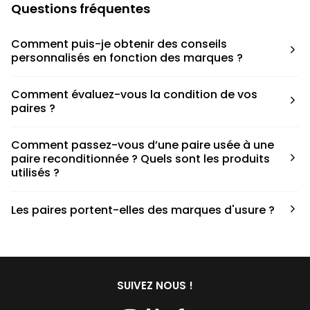
Questions fréquentes
Comment puis-je obtenir des conseils
personnalisés en fonction des marques ?
Chaque modèle est accompagné d’un conseil pratique
Comment évaluez-vous la condition de vos
pour déterminer la taille appropriée, que ce soit une taille
paires ?
en dessous, au-dessus ou correspondant à votre taille
habituelle.
Nous avons élaboré une grille de notation basée sur les
Comment passez-vous d’une paire usée à une
défauts spécifiques de chaque paire.
paire reconditionnée ? Quels sont les produits
utilisés ?
Nous collaborons avec des partenaires sneakers artists qui
Les paires portent-elles des marques d'usure ?
ont fait de cette passion leur métier afin de reconditionner
les paires. Le processus de nettoyage fait appel à divers
Les paires commandées chez Second Step peuvent porter
produits, chacun jouant un rôle crucial. En ce qui concerne
des marques d’usures, cela dépend de la condition de la
les savons utilisés, nous travaillons en étroite collaboration
paire qui est indiqué lors de l’achat. De plus, les paires
avec Kwash, une marque française et naturelle réputée.
disponibles sur Second Step sont reconditionnées et
SUIVEZ NOUS !
nettoyées avant leur mise en vente.