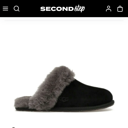
Recherche une marque, un modèle…
UGG Scuffette II Slipper Black Grey