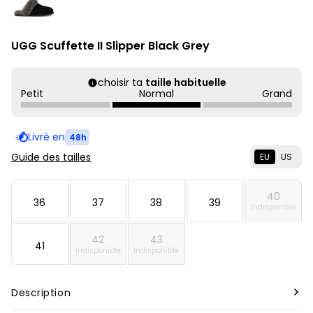
UGG Scuffette II Slipper Black Grey
choisir ta
taille habituelle
Petit
Normal
Grand
Livré en
48h
Guide des tailles
EU
US
40
36
37
38
39
Indisponible
42
43
41
Indisponible
Indisponible
Description