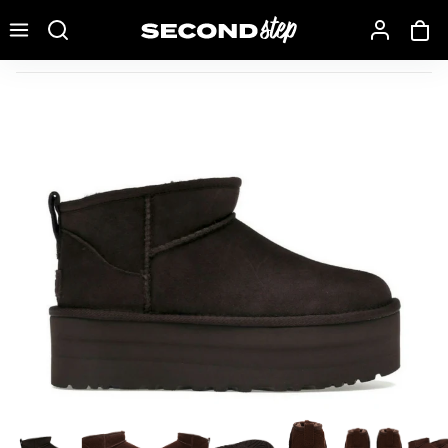
Recherche une marque, un modèle…
UGG Classic Ultra Mini Platform Boot Burnt Cedar