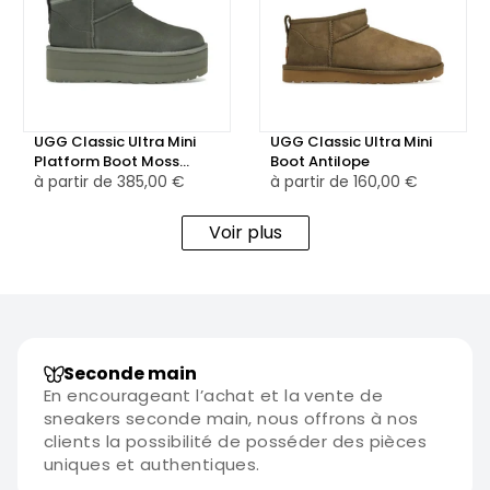
adaptée à leur mode de vie dynamique.
UGG Classic Ultra Mini
UGG Classic Ultra Mini
Platform Boot Moss
Boot Antilope
Green
à partir de
385,00 €
à partir de
160,00 €
Voir plus
Seconde main
En encourageant l’achat et la vente de
sneakers seconde main, nous offrons à nos
clients la possibilité de posséder des pièces
uniques et authentiques.