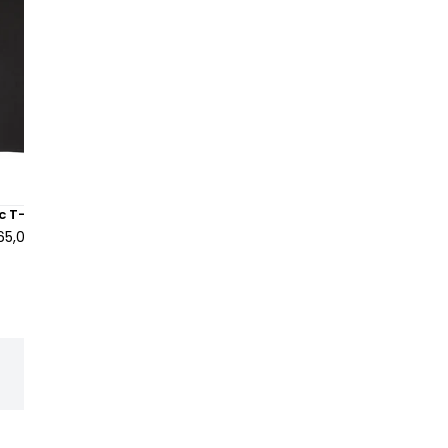
c T-shirt Black
Stussy Cherries Tee Black
65,00 €
à partir de
130,00 €