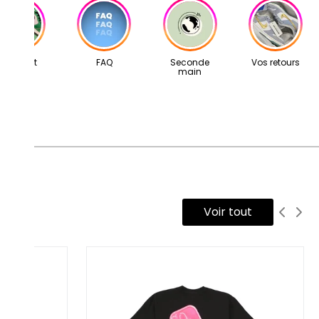
tre adresse mail: contact@second-step.fr.
s articles proviennent exclusivement de notre réseau de
vendeurs partenaires, sélectionnés avec soin pour leur
ertise. Ils vous sont livrés dans leur boîte d’origine,
Concept
FAQ
Seconde
Vos retours
main
compagnés de tous leurs accessoires, ainsi que d’un scellé
cond Step attestant qu’ils ont été contrôlés et expédiés par
tre équipe.
Voir tout