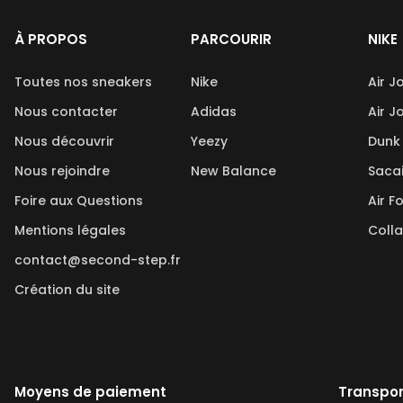
À PROPOS
PARCOURIR
NIKE
Toutes nos sneakers
Nike
Air J
Nous contacter
Adidas
Air J
Nous découvrir
Yeezy
Dunk
Nous rejoindre
New Balance
Saca
Foire aux Questions
Air F
Mentions légales
Coll
contact@second-step.fr
Création du site
Moyens de paiement
Transpor