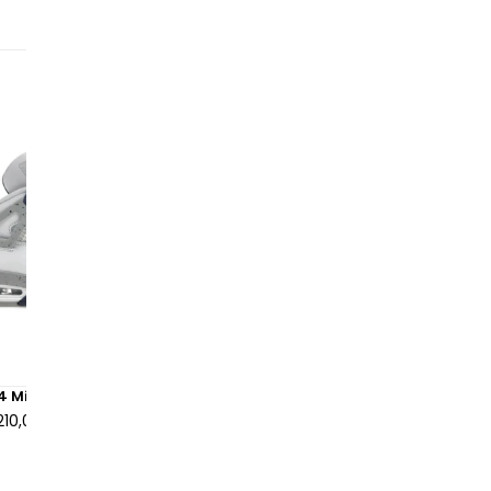
 4 Midnight Navy
Air Jordan 4 Retro Yellow T
210,00 €
à partir de
155,00 €