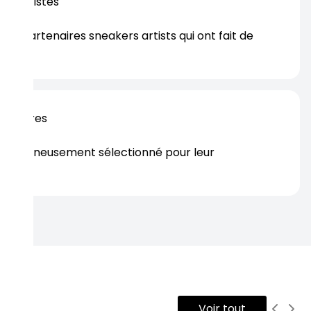
os artistes
es partenaires sneakers artists qui ont fait de
er.
rtenaires
s soigneusement sélectionné pour leur
rtise.
Voir tout