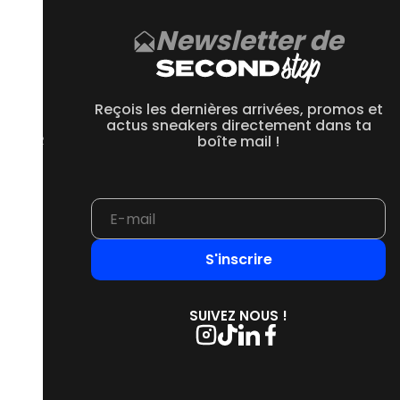
Newsletter de
CE
 550
Reçois les dernières arrivées, promos et
 1906R
actus sneakers directement dans ta
 2002R
boîte mail !
 9060
S'inscrire
SUIVEZ NOUS !