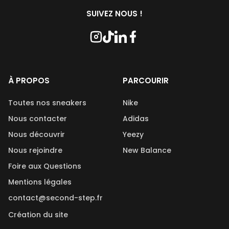
avec Kwash, une marque française et naturelle réputée.
disponibles sur Second Step sont reconditionnées et
SUIVEZ NOUS !
nettoyées avant leur mise en vente.
À PROPOS
PARCOURIR
Toutes nos sneakers
Nike
Nous contacter
Adidas
Nous découvrir
Yeezy
Nous rejoindre
New Balance
Foire aux Questions
Mentions légales
contact@second-step.fr
Création du site