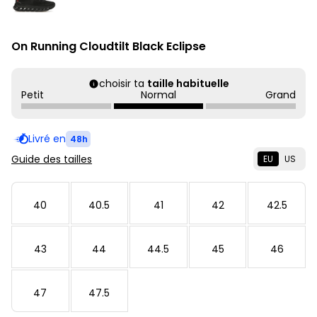
On Running Cloudtilt Black Eclipse
choisir ta
taille habituelle
Petit
Normal
Grand
Livré en
48h
Guide des tailles
EU
US
40
40.5
41
42
42.5
43
44
44.5
45
46
47
47.5