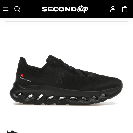
Recherche une marque, un modèle…
On Running Cloudtilt Black Eclipse