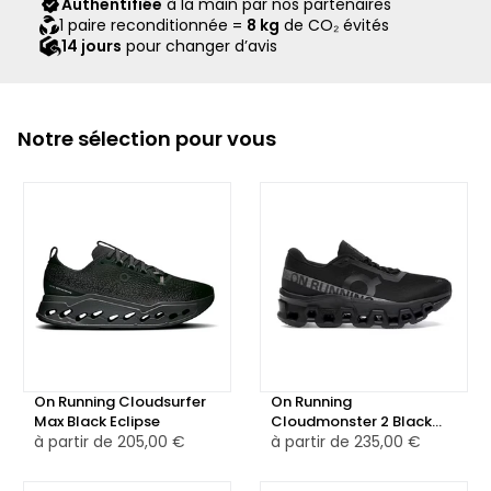
Authentifiée
à la main par nos partenaires
scellé Second Step attestant qu’ils ont été contrôlés et
1 paire reconditionnée =
8 kg
de CO₂ évités
expédiés par notre équipe.
14 jours
pour changer d’avis
Notre sélection pour vous
On Running Cloudsurfer
On Running
Max Black Eclipse
Cloudmonster 2 Black
à partir de
205,00 €
Eclipse
à partir de
235,00 €