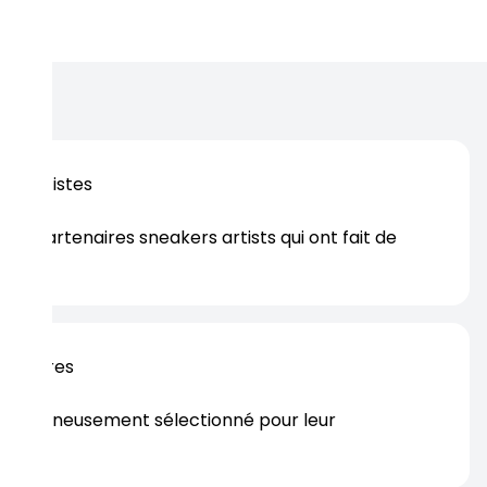
cherche d'un modèle élégant, confortable et performant.
os artistes
es partenaires sneakers artists qui ont fait de
er.
rtenaires
s soigneusement sélectionné pour leur
rtise.