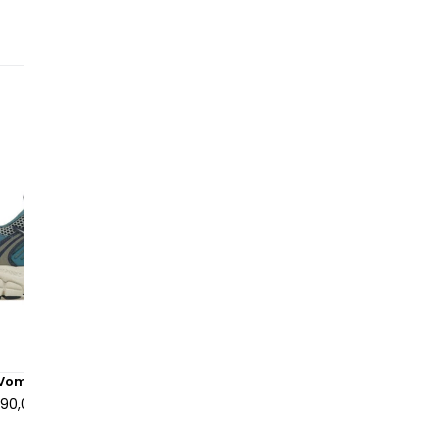
Po
av
ti
cu
to
mo
Zo
jo
de
so
fo
po
Di
pe
Vomero 5 Worn Blue
Nike Zoom Vomero 5 Anthra
un
190,00 €
à partir de
290,00 €
Ce