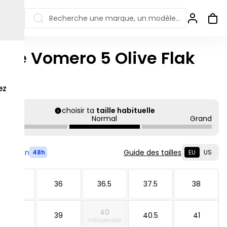
Recherche une marque, un modèle…
ike Vomero 5 Olive Flak
ew Balance 550
Salomon
olt
 Jordan
ew Balance 1906
Off-white
ez
s colorées
ew Balance
Ugg
choisir ta
taille habituelle
906R
Petit
Normal
Grand
Asics Gel
ew Balance
002R
ew Balance 9060
Livré en
Guide des tailles
48h
EU
US
35.5
36
36.5
37.5
38
40
38.5
39
40.5
41
Indisponible