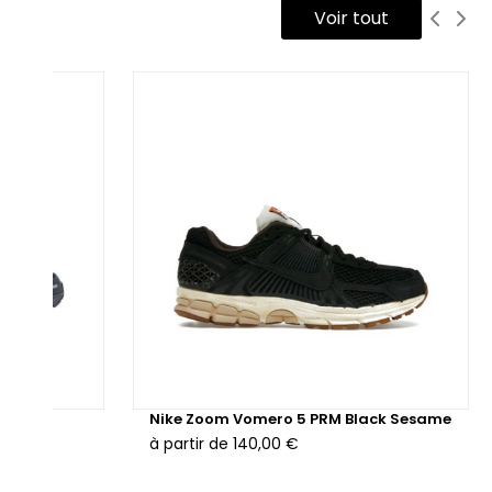
Voir tout
ur la tige, Nike utilise une combinaison de matériaux durables
ec du mesh technique pour offrir une aération optimale. Ce
ssu léger et respirant est renforcé par des empiècements en
ir synthétique et en nubuck, assurant un soutien structurel
ut en maintenant la flexibilité nécessaire pour les
uvements rapides. La semelle intermédiaire en mousse
om Air permet un amorti réactif, idéal pour les longues
urnées sur le pavé ou pour une utilisation quotidienne. En
ssous, la semelle extérieure est composée de caoutchouc
lide pour une excellente traction, tandis que les détails
nctionnels comme les renforts au niveau du talon et de la
inte ajoutent stabilité et protection.
sponible également en version reconditionnée, cette paire
rmet d'allier performance et durabilité tout en respectant
cite
Nike Zoom Vomero 5 PRM Black Sesame
e démarche éco-responsable.
à partir de
140,00 €
tte sneaker est idéale pour un public de jeunes actifs à la