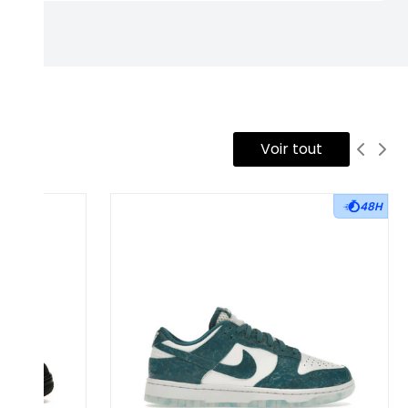
Voir tout
48H