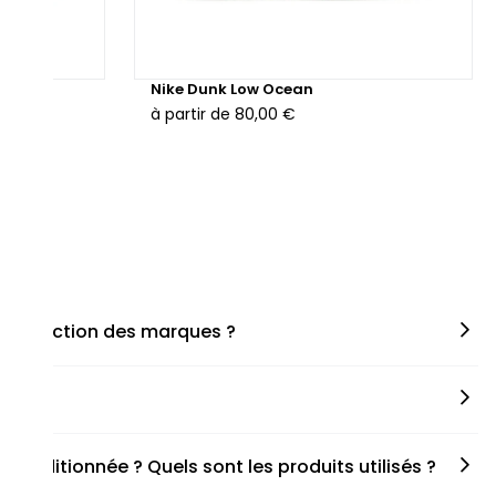
hunder
Nike Dunk Low Ocean
à partir de
80,00 €
en fonction des marques ?
miner la taille appropriée, que ce soit une taille en
s spécifiques de chaque paire.
onditionnée ? Quels sont les produits utilisés ?