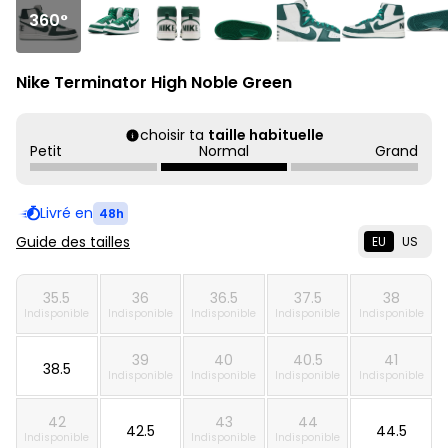
360°
Nike Terminator High Noble Green
choisir ta
taille habituelle
Petit
Normal
Grand
Livré en
48h
Guide des tailles
EU
US
35.5
36
36.5
37.5
38
Indisponible
Indisponible
Indisponible
Indisponible
Indisponible
39
40
40.5
41
38.5
Indisponible
Indisponible
Indisponible
Indisponible
42
43
44
42.5
44.5
Indisponible
Indisponible
Indisponible