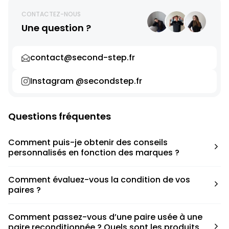
CONTACTEZ-NOUS
Une question ?
contact@second-step.fr
Instagram @secondstep.fr
Questions fréquentes
Comment puis-je obtenir des conseils
personnalisés en fonction des marques ?
Chaque modèle est accompagné d’un conseil pratique
Comment évaluez-vous la condition de vos
pour déterminer la taille appropriée, que ce soit une taille
paires ?
en dessous, au-dessus ou correspondant à votre taille
habituelle.
Nous avons élaboré une grille de notation basée sur les
Comment passez-vous d’une paire usée à une
défauts spécifiques de chaque paire.
paire reconditionnée ? Quels sont les produits