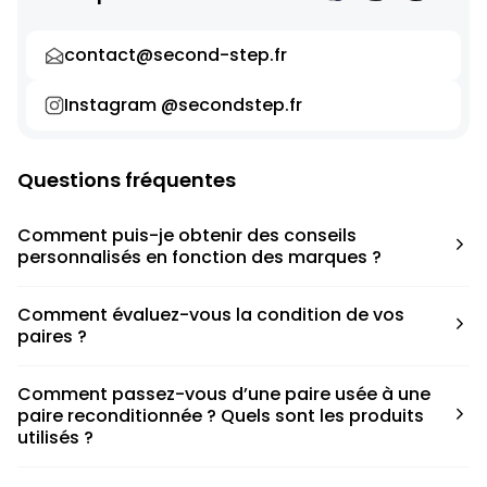
contact@second-step.fr
Instagram @secondstep.fr
Questions fréquentes
Comment puis-je obtenir des conseils
personnalisés en fonction des marques ?
Chaque modèle est accompagné d’un conseil pratique
Comment évaluez-vous la condition de vos
pour déterminer la taille appropriée, que ce soit une taille
paires ?
en dessous, au-dessus ou correspondant à votre taille
habituelle.
Nous avons élaboré une grille de notation basée sur les
Comment passez-vous d’une paire usée à une
défauts spécifiques de chaque paire.
paire reconditionnée ? Quels sont les produits
utilisés ?
Nous collaborons avec des partenaires sneakers artists qui