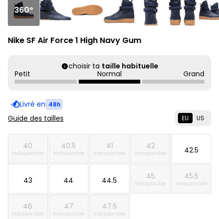
360°
Nike SF Air Force 1 High Navy Gum
choisir ta
taille habituelle
Petit
Normal
Grand
Livré en
48h
Guide des tailles
EU
US
40
40.5
41
42
42.5
Indisponible
Indisponible
Indisponible
Indisponible
45
45.5
43
44
44.5
Indisponible
Indisponible
46
47
47.5
Indisponible
Indisponible
Indisponible