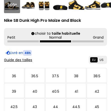
360°
Nike SB Dunk High Pro Maize and Black
choisir ta
taille habituelle
Petit
Normal
Grand
Livré en
48h
Guide des tailles
EU
US
36
36.5
37.5
38
38.5
39
40
40.5
41
42
42.5
43
44
44.5
45