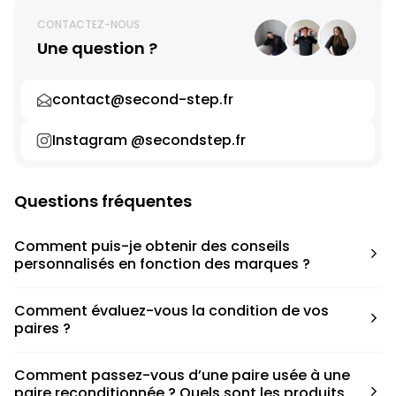
CONTACTEZ-NOUS
Une question ?
contact@second-step.fr
Instagram @secondstep.fr
Questions fréquentes
Comment puis-je obtenir des conseils
personnalisés en fonction des marques ?
Chaque modèle est accompagné d’un conseil pratique
Comment évaluez-vous la condition de vos
pour déterminer la taille appropriée, que ce soit une taille
paires ?
en dessous, au-dessus ou correspondant à votre taille
habituelle.
Nous avons élaboré une grille de notation basée sur les
Comment passez-vous d’une paire usée à une
défauts spécifiques de chaque paire.
paire reconditionnée ? Quels sont les produits