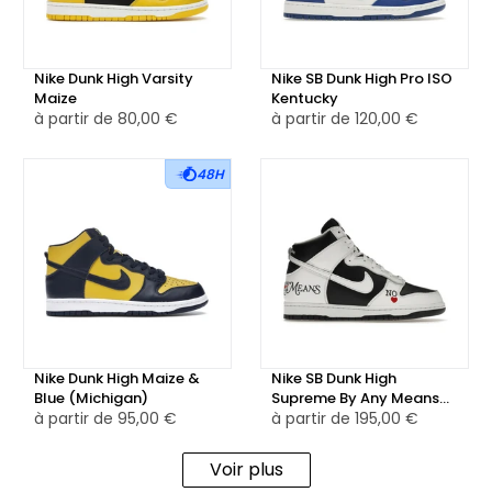
hommage aux couleurs de l'équipe sportive et à la passion
des sneakerheads.
Nike Dunk High Varsity
Nike SB Dunk High Pro ISO
Maize
Kentucky
à partir de
80,00 €
à partir de
120,00 €
48H
Nike Dunk High Maize &
Nike SB Dunk High
Blue (Michigan)
Supreme By Any Means
à partir de
95,00 €
Black
à partir de
195,00 €
Voir plus