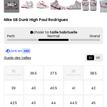
360°
Nike SB Dunk High Paul Rodriguez
choisir ta
taille habituelle
Petit
Normal
Grand
Livré en
48h
Guide des tailles
EU
US
36
38
36.5
37.5
38.5
Indisponible
Indisponible
39
40
40.5
41
42
42.5
43
44
44.5
45