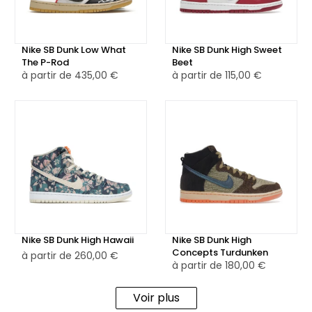
mexicain et de l'univers de la boxe, deux éléments
importants pour Paul Rodriguez. Le résultat est une
chaussure au style unique qui rend hommage à l'héritage
Nike SB Dunk Low What
Nike SB Dunk High Sweet
The P-Rod
Beet
culturel et aux passions de P-Rod.
à partir de
435,00 €
à partir de
115,00 €
Nike SB Dunk High Hawaii
Nike SB Dunk High
Concepts Turdunken
à partir de
260,00 €
à partir de
180,00 €
Voir plus