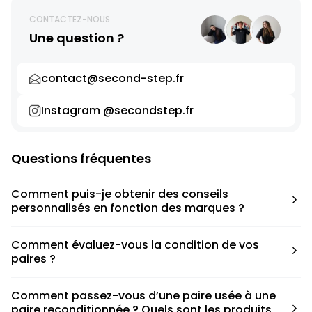
CONTACTEZ-NOUS
Une question ?
contact@second-step.fr
Instagram @secondstep.fr
Questions fréquentes
Comment puis-je obtenir des conseils
personnalisés en fonction des marques ?
Chaque modèle est accompagné d’un conseil pratique
Comment évaluez-vous la condition de vos
pour déterminer la taille appropriée, que ce soit une taille
paires ?
en dessous, au-dessus ou correspondant à votre taille
habituelle.
Nous avons élaboré une grille de notation basée sur les
Comment passez-vous d’une paire usée à une
défauts spécifiques de chaque paire.
paire reconditionnée ? Quels sont les produits