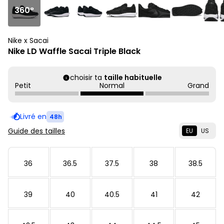
360°
Nike x Sacai
Nike LD Waffle Sacai Triple Black
choisir ta
taille habituelle
Petit
Normal
Grand
Livré en
48h
Guide des tailles
EU
US
36
36.5
37.5
38
38.5
39
40
40.5
41
42