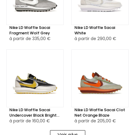
polyvalente, vous permettant de l'associer à de nombreux
looks.
👟 Un Design Iconique
Nike LD Waffle Sacai
Nike LD Waffle Sacai
La semelle caractéristique de la LD Waffle, réimaginée par
Fragment Wolf Grey
White
à partir de
335,00 €
à partir de
290,00 €
Sacai et Nike, est également présente sur cette version,
ajoutant une touche de style et de caractère à la
silhouette.
🛒 Assure-toi ta Paire Maintenant
Avec son look monochrome et son design distinctif, la Nike
LD Waffle Sacai Triple Black est un choix fascinant pour les
amateurs de sneakers en quête d'une paire polyvalente et
élégante. Ne manquez pas cette édition spéciale,
commandez la vôtre dès maintenant !
Nike LD Waffle Sacai
Nike LD Waffle Sacai Clot
Undercover Black Bright
Net Orange Blaze
Citron
à partir de
160,00 €
à partir de
205,00 €
Voir plus