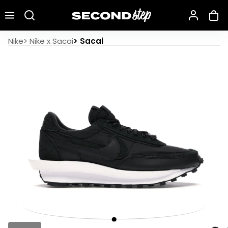
Recherche une marque, un modèle…
Nike LD Waffle Sacai Triple Black
Nike
>
Nike x Sacai
>
Sacai