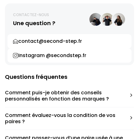
CONTACTEZ-NOUS
Une question ?
contact@second-step.fr
Instagram @secondstep.fr
Questions fréquentes
Comment puis-je obtenir des conseils
personnalisés en fonction des marques ?
Chaque modèle est accompagné d’un conseil pratique
Comment évaluez-vous la condition de vos
pour déterminer la taille appropriée, que ce soit une taille
paires ?
en dessous, au-dessus ou correspondant à votre taille
habituelle.
Nous avons élaboré une grille de notation basée sur les
Comment passez-vous d’une paire usée à une