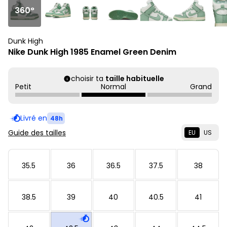
360°
Dunk High
Nike Dunk High 1985 Enamel Green Denim
choisir ta
taille habituelle
Petit
Normal
Grand
Livré en
48h
Guide des tailles
EU
US
35.5
36
36.5
37.5
38
38.5
39
40
40.5
41