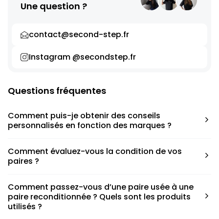
Une question ?
contact@second-step.fr
Instagram @secondstep.fr
Questions fréquentes
Comment puis-je obtenir des conseils
personnalisés en fonction des marques ?
Chaque modèle est accompagné d’un conseil pratique
Comment évaluez-vous la condition de vos
pour déterminer la taille appropriée, que ce soit une taille
paires ?
en dessous, au-dessus ou correspondant à votre taille
habituelle.
Nous avons élaboré une grille de notation basée sur les
Comment passez-vous d’une paire usée à une
défauts spécifiques de chaque paire.
paire reconditionnée ? Quels sont les produits
utilisés ?