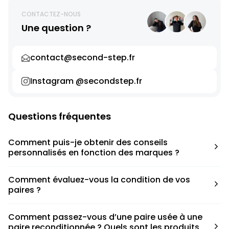
CONTACTEZ-NOUS
Une question ?
contact@second-step.fr
Instagram @secondstep.fr
Questions fréquentes
Comment puis-je obtenir des conseils
personnalisés en fonction des marques ?
Chaque modèle est accompagné d’un conseil pratique
Comment évaluez-vous la condition de vos
pour déterminer la taille appropriée, que ce soit une taille
paires ?
en dessous, au-dessus ou correspondant à votre taille
habituelle.
Nous avons élaboré une grille de notation basée sur les
Comment passez-vous d’une paire usée à une
défauts spécifiques de chaque paire.
paire reconditionnée ? Quels sont les produits