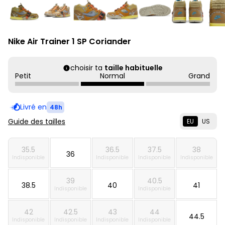
Nike Air Trainer 1 SP Coriander
choisir ta
taille habituelle
Petit
Normal
Grand
Livré en
48h
Guide des tailles
EU
US
35.5
36.5
37.5
38
36
Indisponible
Indisponible
Indisponible
Indisponible
39
40.5
38.5
40
41
Indisponible
Indisponible
42
42.5
43
44
44.5
Indisponible
Indisponible
Indisponible
Indisponible