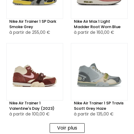
apporte la touche finale à cette silhouette revisité.
🏞️ Avec son look outdoor, cette chaussure s'inscrit
Nike Air Trainer 1 SP Dark
Nike Air Max 1 Light
Smoke Grey
Madder Root Worn Blue
parfaitement dans la tendance techwear actuelle, et elle
à partir de
255,00 €
à partir de
160,00 €
devrait ravir les amateurs de silhouettes avant-gardistes !
🔥
Nike Air Trainer 1
Nike Air Trainer 1 SP Travis
Valentine's Day (2023)
Scott Grey Haze
à partir de
100,00 €
à partir de
135,00 €
Voir plus