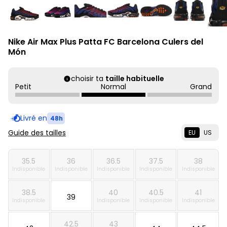
Nike Air Max Plus Patta FC Barcelona Culers del
Món
choisir ta
taille habituelle
Petit
Normal
Grand
Livré en
48h
Guide des tailles
EU
US
35.5
36
36.5
37.5
38
Indisponible
Indisponible
Indisponible
Indisponible
Indisponible
38.5
40
40.5
41
39
Indisponible
Indisponible
Indisponible
Indisponible
42.5
43