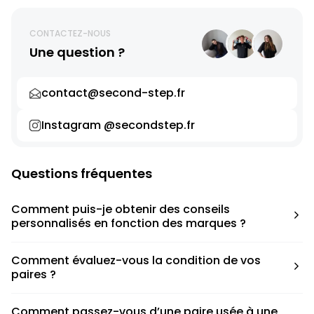
CONTACTEZ-NOUS
Une question ?
contact@second-step.fr
Instagram @secondstep.fr
Questions fréquentes
Comment puis-je obtenir des conseils
personnalisés en fonction des marques ?
Chaque modèle est accompagné d’un conseil pratique
Comment évaluez-vous la condition de vos
pour déterminer la taille appropriée, que ce soit une taille
paires ?
en dessous, au-dessus ou correspondant à votre taille
habituelle.
Nous avons élaboré une grille de notation basée sur les
Comment passez-vous d’une paire usée à une