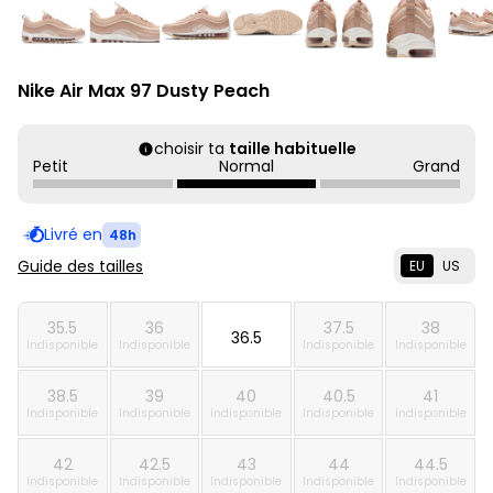
Nike Air Max 97 Dusty Peach
choisir ta
taille habituelle
Petit
Normal
Grand
Livré en
48h
Guide des tailles
EU
US
35.5
36
37.5
38
36.5
Indisponible
Indisponible
Indisponible
Indisponible
38.5
39
40
40.5
41
Indisponible
Indisponible
Indisponible
Indisponible
Indisponible
42
42.5
43
44
44.5
Indisponible
Indisponible
Indisponible
Indisponible
Indisponible