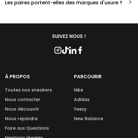
Les paires portent-elles des marques d'usure ?
ont fait de cette passion leur métier afin de reconditionner
les paires. Le processus de nettoyage fait appel à divers
Les paires commandées chez Second Step peuvent porter
produits, chacun jouant un rôle crucial. En ce qui concerne
des marques d’usures, cela dépend de la condition de la
les savons utilisés, nous travaillons en étroite collaboration
paire qui est indiqué lors de l’achat. De plus, les paires
avec Kwash, une marque française et naturelle réputée.
disponibles sur Second Step sont reconditionnées et
SUIVEZ NOUS !
nettoyées avant leur mise en vente.
À PROPOS
PARCOURIR
Toutes nos sneakers
Nike
Nous contacter
Adidas
Nous découvrir
Yeezy
Nous rejoindre
New Balance
Foire aux Questions
Mentions légales