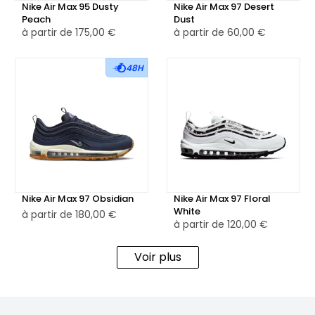
sa célèbre unité Air Max visible sur toute la longueur de la
Nike Air Max 95 Dusty
Nike Air Max 97 Desert
Peach
Dust
semelle intermédiaire. Cette technologie d'amorti assure
à partir de
175,00 €
à partir de
60,00 €
un soutien optimal et une absorption des chocs
exceptionnelle, idéale pour un usage quotidien.
48H
👕Que vous la portiez pour une sortie décontractée ou
pour ajouter une touche sophistiquée à votre tenue
urbaine, la Nike Air Max 97 Dusty Peach est polyvalente et
chic. Elle incarne l'essence du style athleisure, offrant à la
fois une performance remarquable et un design séduisant
pour ceux qui recherchent une sneaker distinctive et
Nike Air Max 97 Obsidian
Nike Air Max 97 Floral
élégante.
White
à partir de
180,00 €
à partir de
120,00 €
Voir plus