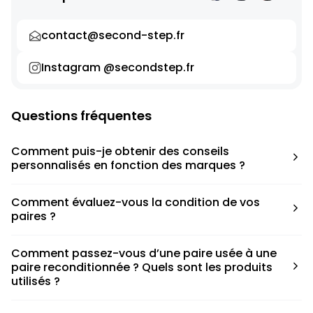
contact@second-step.fr
Instagram @secondstep.fr
Questions fréquentes
Comment puis-je obtenir des conseils
personnalisés en fonction des marques ?
Chaque modèle est accompagné d’un conseil pratique
Comment évaluez-vous la condition de vos
pour déterminer la taille appropriée, que ce soit une taille
paires ?
en dessous, au-dessus ou correspondant à votre taille
habituelle.
Nous avons élaboré une grille de notation basée sur les
Comment passez-vous d’une paire usée à une
défauts spécifiques de chaque paire.
paire reconditionnée ? Quels sont les produits
utilisés ?
Nous collaborons avec des partenaires sneakers artists qui