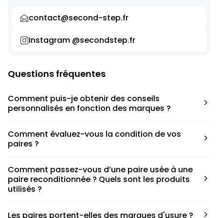
contact@second-step.fr
Instagram @secondstep.fr
Questions fréquentes
Comment puis-je obtenir des conseils
personnalisés en fonction des marques ?
Chaque modèle est accompagné d’un conseil pratique
Comment évaluez-vous la condition de vos
pour déterminer la taille appropriée, que ce soit une taille
paires ?
en dessous, au-dessus ou correspondant à votre taille
habituelle.
Nous avons élaboré une grille de notation basée sur les
Comment passez-vous d’une paire usée à une
défauts spécifiques de chaque paire.
paire reconditionnée ? Quels sont les produits
utilisés ?
Nous collaborons avec des partenaires sneakers artists qui
Les paires portent-elles des marques d'usure ?
ont fait de cette passion leur métier afin de reconditionner