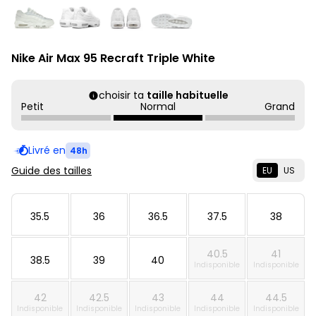
Nike Air Max 95 Recraft Triple White
choisir ta
taille habituelle
Petit
Normal
Grand
Livré en
48h
Guide des tailles
EU
US
35.5
36
36.5
37.5
38
40.5
41
38.5
39
40
Indisponible
Indisponible
42
42.5
43
44
44.5
Indisponible
Indisponible
Indisponible
Indisponible
Indisponible