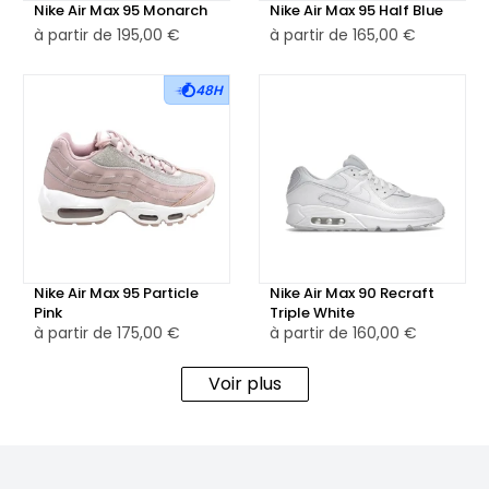
Nike Air Max 95 Monarch
Nike Air Max 95 Half Blue
ou sportive.
à partir de
195,00 €
à partir de
165,00 €
👕Que ce soit pour un look décontracté ou pour compléter
48H
une tenue urbaine élégante, la Nike Air Max 95 Triple White
est une option polyvalente qui combine style classique et
performances modernes. Elle est idéale pour ceux qui
recherchent une sneaker confortable et stylée, adaptée à
toutes les occasions.
Nike Air Max 95 Particle
Nike Air Max 90 Recraft
Pink
Triple White
à partir de
175,00 €
à partir de
160,00 €
Voir plus