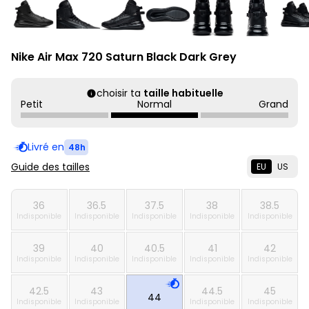
Nike Air Max 720 Saturn Black Dark Grey
choisir ta
taille habituelle
Petit
Normal
Grand
Livré en
48h
Guide des tailles
EU
US
36
36.5
37.5
38
38.5
Indisponible
Indisponible
Indisponible
Indisponible
Indisponible
39
40
40.5
41
42
Indisponible
Indisponible
Indisponible
Indisponible
Indisponible
42.5
43
44.5
45
44
Indisponible
Indisponible
Indisponible
Indisponible