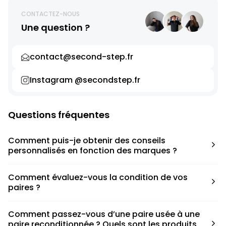
CONTACTEZ-NOUS
Une question ?
contact@second-step.fr
Instagram @secondstep.fr
Questions fréquentes
Comment puis-je obtenir des conseils
personnalisés en fonction des marques ?
Chaque modèle est accompagné d’un conseil pratique
Comment évaluez-vous la condition de vos
pour déterminer la taille appropriée, que ce soit une taille
paires ?
en dessous, au-dessus ou correspondant à votre taille
habituelle.
Nous avons élaboré une grille de notation basée sur les
Comment passez-vous d’une paire usée à une
défauts spécifiques de chaque paire.
paire reconditionnée ? Quels sont les produits