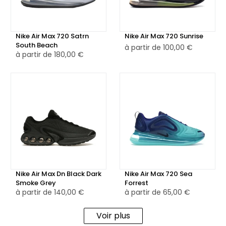
💎Construite avec des matériaux de haute qualité, la Nike
Air Max 720 Saturn offre un confort exceptionnel grâce à
son unité Air Max surdimensionnée qui enveloppe toute la
Nike Air Max 720 Satrn
Nike Air Max 720 Sunrise
semelle. Cela assure un amorti supérieur et une sensation
South Beach
à partir de
100,00 €
à partir de
180,00 €
de légèreté, idéale pour un usage quotidien ou des
activités sportives.
👕Polyvalente et stylée, cette sneaker est parfaite pour
compléter un look urbain contemporain ou pour ajouter
une touche de modernité à une tenue décontractée. La
Nike Air Max 720 Saturn Black Dark Grey incarne l'innovation
et le design audacieux de Nike, attirant les amateurs de
sneakers à la recherche d'une chaussure qui se démarque
véritablement.
Nike Air Max Dn Black Dark
Nike Air Max 720 Sea
Smoke Grey
Forrest
à partir de
140,00 €
à partir de
65,00 €
Voir plus