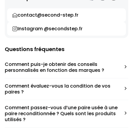
contact@second-step.fr
Instagram @secondstep.fr
Questions fréquentes
Comment puis-je obtenir des conseils
personnalisés en fonction des marques ?
Chaque modèle est accompagné d’un conseil pratique
Comment évaluez-vous la condition de vos
pour déterminer la taille appropriée, que ce soit une taille
paires ?
en dessous, au-dessus ou correspondant à votre taille
habituelle.
Nous avons élaboré une grille de notation basée sur les
Comment passez-vous d’une paire usée à une
défauts spécifiques de chaque paire.
paire reconditionnée ? Quels sont les produits
utilisés ?
Nous collaborons avec des partenaires sneakers artists qui