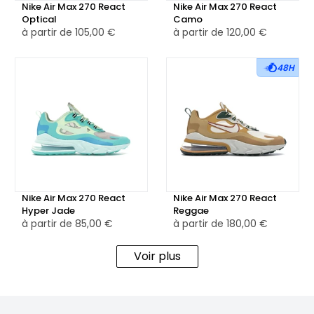
performance, les Nike Air Max 270 React Bubble Pack sont
Nike Air Max 270 React
Nike Air Max 270 React
Optical
Camo
conçues pour capturer l'imagination tout en offrant un
à partir de
105,00 €
à partir de
120,00 €
confort exceptionnel. Elles représentent une fusion
audacieuse de design innovant et de technologie avancée
48H
dans la gamme Air Max de Nike.
Nike Air Max 270 React
Nike Air Max 270 React
Hyper Jade
Reggae
à partir de
85,00 €
à partir de
180,00 €
Voir plus