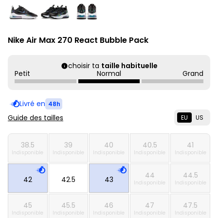
Nike Air Max 270 React Bubble Pack
choisir ta
taille habituelle
Petit
Normal
Grand
Livré en
48h
Guide des tailles
EU
US
38.5
39
40
40.5
41
Indisponible
Indisponible
Indisponible
Indisponible
Indisponible
44
44.5
42
42.5
43
Indisponible
Indisponible
45
45.5
46
47
47.5
Indisponible
Indisponible
Indisponible
Indisponible
Indisponible