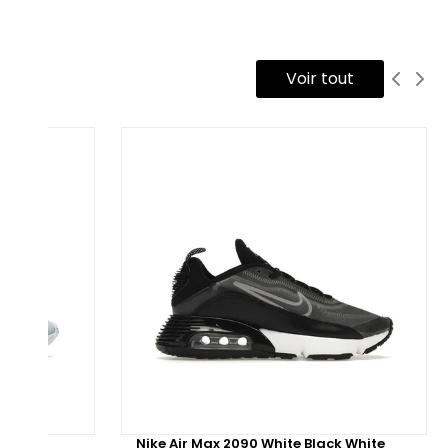
t "Be True" est inscrit sur le côté de la chaussure, tandis que
 Swoosh est rose pour correspondre au talon. La semelle est
uipée de la technologie Air Max pour un confort optimal.
Voir tout
 Une fois de plus, le pack Be True propose des variations de
uleurs audacieuses, comme la Air Max 2090, ainsi que des
tions plus classiques, telles que la Air Force 1, tout en
utenant les valeurs importantes du mouvement LGBTQIA+.
te
Nike Air Max 2090 White Black White