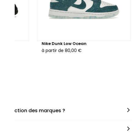
hunder
Nike Dunk Low Ocean
à partir de
80,00 €
en fonction des marques ?
miner la taille appropriée, que ce soit une taille en