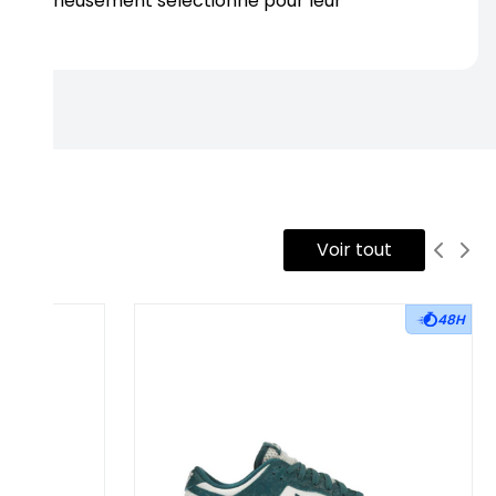
s soigneusement sélectionné pour leur
rtise.
Voir tout
48H