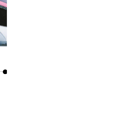
Co
De
Ma
Co