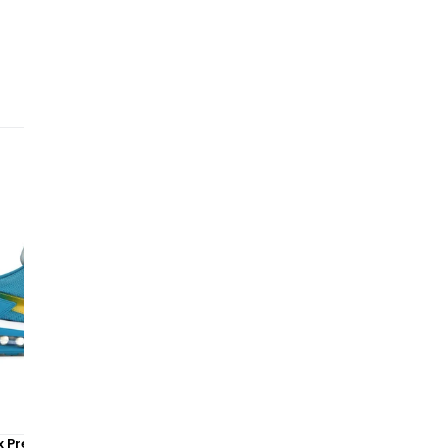
mo
le
éq
🔥
co
op
so
x Pre-Day BeTrue
Nike Air Max 2090 Triple Whi