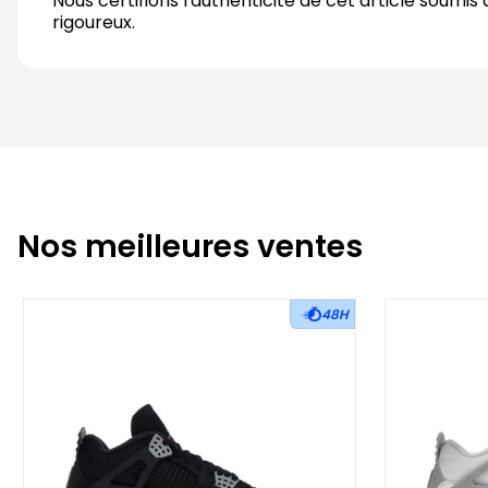
Nous certifions l'authenticite de cet article soumis 
rigoureux.
Nos meilleures ventes
48H