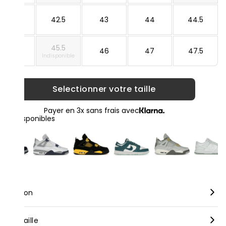
42
42.5
43
44
44.5
45.5
45
46
47
47.5
Indisponible
Selectionner votre taille
Payer en 3x sans frais avec
loris disponibles
scription
rque :
Nike
nseil taille