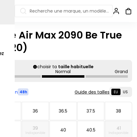
Recherche une marque, un modèle…
ike Air Max 2090 Be True
ew Balance 550
Salomon
2020)
 Jordan
ew Balance 1906
Off-white
ez
s colorées
ew Balance
Ugg
choisir ta
taille habituelle
906R
Petit
Normal
Grand
Asics Gel
ew Balance
002R
ew Balance 9060
Livré en
Guide des tailles
48h
EU
US
35.5
36
36.5
37.5
38
39
41
38.5
40
40.5
Indisponible
Indisponible