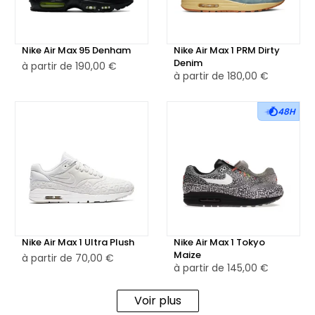
👕 Idéale pour les collectionneurs et amateurs de
collaborations rares, la Nike Air Max 1 Denham incarne
Nike Air Max 95 Denham
Nike Air Max 1 PRM Dirty
l’excellence du savoir-faire japonais et le style streetwear
Denim
à partir de
190,00 €
à partir de
180,00 €
contemporain. Une pièce incontournable pour ceux qui
recherchent une sneaker de caractère et de collection.
48H
Nike Air Max 1 Ultra Plush
Nike Air Max 1 Tokyo
Maize
à partir de
70,00 €
à partir de
145,00 €
Voir plus