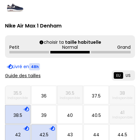
Nike Air Max 1 Denham
choisir ta
taille habituelle
Petit
Normal
Grand
Livré en
48h
Guide des tailles
EU
US
35.5
36.5
38
36
37.5
Indisponible
Indisponible
Indisponible
41
38.5
39
40
40.5
Indisponible
42
42.5
43
44
44.5