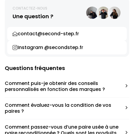
CONTACTEZ-NOUS
Une question ?
contact@second-step.fr
Instagram @secondstep.fr
Questions fréquentes
Comment puis-je obtenir des conseils
personnalisés en fonction des marques ?
Chaque modèle est accompagné d’un conseil pratique
Comment évaluez-vous la condition de vos
pour déterminer la taille appropriée, que ce soit une taille
paires ?
en dessous, au-dessus ou correspondant à votre taille
habituelle.
Nous avons élaboré une grille de notation basée sur les
Comment passez-vous d’une paire usée à une
défauts spécifiques de chaque paire.
paire reconditionnée ? Quels sont les produits