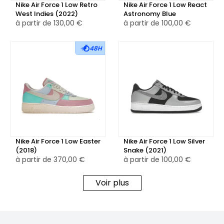
Nike Air Force 1 Low Retro
Nike Air Force 1 Low React
extérieure en caoutchouc bleu marine garantit une
West Indies (2022)
Astronomy Blue
excellente adhérence.
à partir de
130,00 €
à partir de
100,00 €
🎨 Détails Distinctifs
48H
Le drapeau portoricain est fièrement affiché sur le talon et
la languette, symbolisant l'identité culturelle. Un mini
Swoosh brodé en bleu sous les lacets et le branding "Nike
Air" rouge sur le talon ajoutent des touches uniques à
cette édition.
Sneakers Actus+2StockX+2SELECTA BISSO+2
SELECTA BISSO+1Hypebeast+1
Nike Air Force 1 Low Easter
Nike Air Force 1 Low Silver
(2018)
Snake (2021)
à partir de
370,00 €
à partir de
100,00 €
🛒 Disponibilité
Initialement prévue pour juin 2020, cette édition a été
Voir plus
annulée en raison d'une erreur de conception. Cependant,
elle reste disponible sur des plateformes de revente
spécialisées.