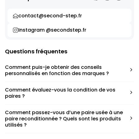
contact@second-step.fr
Instagram @secondstep.fr
Questions fréquentes
Comment puis-je obtenir des conseils
personnalisés en fonction des marques ?
Chaque modèle est accompagné d’un conseil pratique
Comment évaluez-vous la condition de vos
pour déterminer la taille appropriée, que ce soit une taille
paires ?
en dessous, au-dessus ou correspondant à votre taille
habituelle.
Nous avons élaboré une grille de notation basée sur les
Comment passez-vous d’une paire usée à une
défauts spécifiques de chaque paire.
paire reconditionnée ? Quels sont les produits
utilisés ?
Nous collaborons avec des partenaires sneakers artists qui