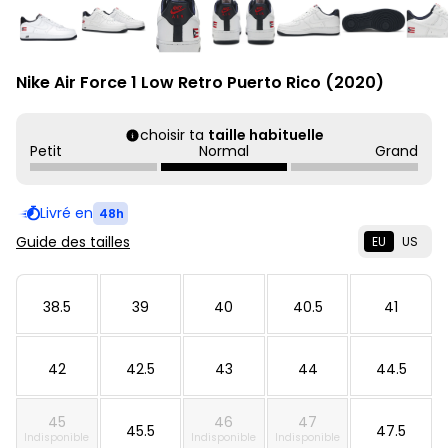
Nike Air Force 1 Low Retro Puerto Rico (2020)
choisir ta
taille habituelle
Petit
Normal
Grand
Livré en
48h
Guide des tailles
EU
US
38.5
39
40
40.5
41
42
42.5
43
44
44.5
45
46
47
45.5
47.5
Indisponible
Indisponible
Indisponible