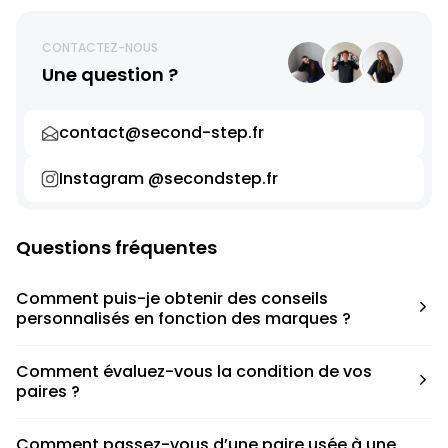
CONTACTEZ-NOUS
Une question ?
contact@second-step.fr
Instagram @secondstep.fr
Questions fréquentes
Comment puis-je obtenir des conseils
personnalisés en fonction des marques ?
Chaque modèle est accompagné d’un conseil pratique
Comment évaluez-vous la condition de vos
pour déterminer la taille appropriée, que ce soit une taille
paires ?
en dessous, au-dessus ou correspondant à votre taille
habituelle.
Nous avons élaboré une grille de notation basée sur les
Comment passez-vous d’une paire usée à une