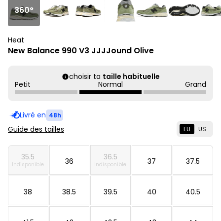
360°
Heat
New Balance 990 V3 JJJJound Olive
choisir ta
taille habituelle
Petit
Normal
Grand
Livré en
48h
Guide des tailles
EU
US
35.5
36.5
36
37
37.5
Indisponible
Indisponible
38
38.5
39.5
40
40.5