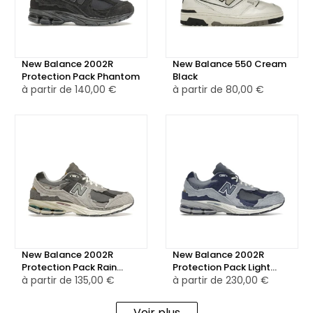
Cette collaboration se distingue par sa finition premium,
son coloris intemporel et son design minimaliste, avec
juste la bonne quantité de détails pour en faire une
chaussure réussie aux yeux des amateurs de sneakers.
New Balance 2002R
New Balance 550 Cream
Protection Pack Phantom
Black
à partir de
140,00 €
à partir de
80,00 €
New Balance 2002R
New Balance 2002R
Protection Pack Rain
Protection Pack Light
Cloud
à partir de
135,00 €
Arctic Grey Purple
à partir de
230,00 €
Voir plus