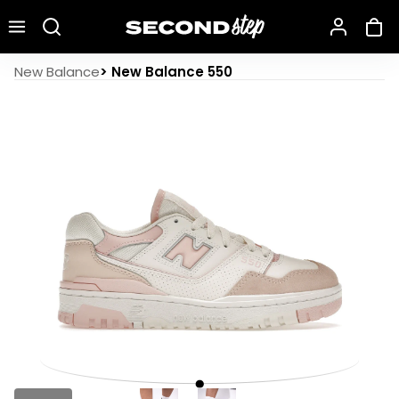
Recherche une marque, un modèle…
New Balance 550 White Pink Pastel
New Balance
>
New Balance 550