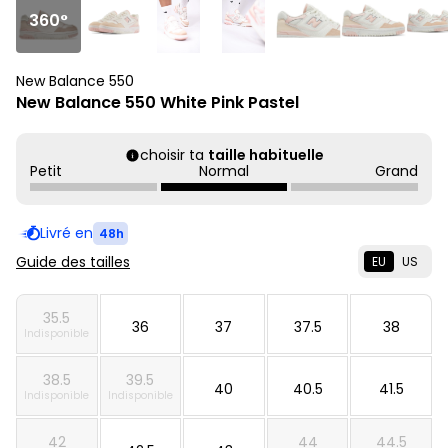
360°
New Balance 550
New Balance 550 White Pink Pastel
choisir ta
taille habituelle
Petit
Normal
Grand
Livré en
48h
Guide des tailles
EU
US
35.5
36
37
37.5
38
Indisponible
38.5
39.5
40
40.5
41.5
Indisponible
Indisponible
42
44
44.5