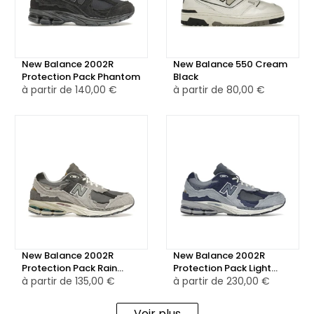
jusqu'à présent. 🌟
New Balance 2002R
New Balance 550 Cream
Protection Pack Phantom
Black
à partir de
140,00 €
à partir de
80,00 €
New Balance 2002R
New Balance 2002R
Protection Pack Rain
Protection Pack Light
Cloud
à partir de
135,00 €
Arctic Grey Purple
à partir de
230,00 €
Voir plus