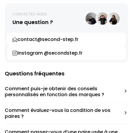
CONTACTEZ-NOUS
Une question ?
contact@second-step.fr
Instagram @secondstep.fr
Questions fréquentes
Comment puis-je obtenir des conseils
personnalisés en fonction des marques ?
Chaque modèle est accompagné d’un conseil pratique
Comment évaluez-vous la condition de vos
pour déterminer la taille appropriée, que ce soit une taille
paires ?
en dessous, au-dessus ou correspondant à votre taille
habituelle.
Nous avons élaboré une grille de notation basée sur les
Comment passez-vous d’une paire usée à une