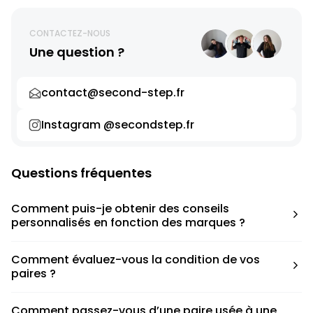
CONTACTEZ-NOUS
Une question ?
contact@second-step.fr
Instagram @secondstep.fr
Questions fréquentes
Comment puis-je obtenir des conseils
personnalisés en fonction des marques ?
Chaque modèle est accompagné d’un conseil pratique
Comment évaluez-vous la condition de vos
pour déterminer la taille appropriée, que ce soit une taille
paires ?
en dessous, au-dessus ou correspondant à votre taille
habituelle.
Nous avons élaboré une grille de notation basée sur les
Comment passez-vous d’une paire usée à une