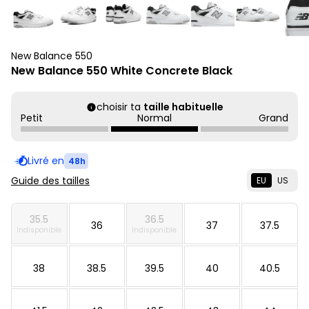
New Balance 550
New Balance 550 White Concrete Black
choisir ta
taille habituelle
Petit
Normal
Grand
Livré en
48h
Guide des tailles
EU
US
35.5
36.5
36
37
37.5
Indisponible
Indisponible
38
38.5
39.5
40
40.5