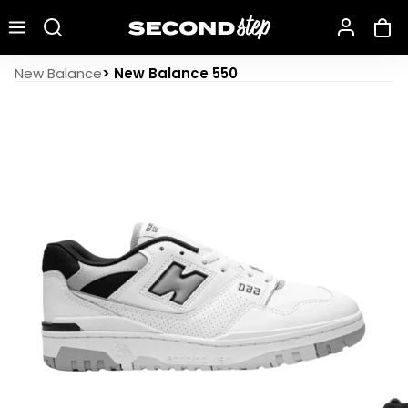
Recherche une marque, un modèle…
New Balance 550 White Concrete Black
New Balance
>
New Balance 550