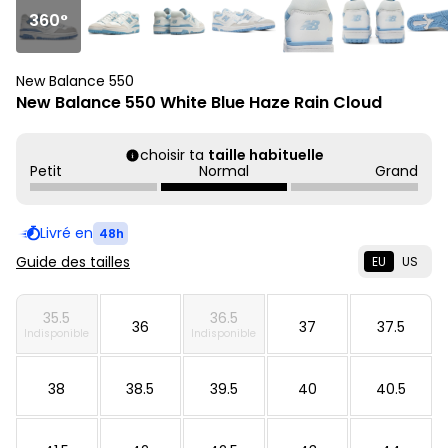
360°
New Balance 550
New Balance 550 White Blue Haze Rain Cloud
choisir ta
taille habituelle
Petit
Normal
Grand
Livré en
48h
Guide des tailles
EU
US
35.5
36.5
36
37
37.5
Indisponible
Indisponible
38
38.5
39.5
40
40.5