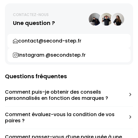
CONTACTEZ-NOUS
Une question ?
contact@second-step.fr
Instagram @secondstep.fr
Questions fréquentes
Comment puis-je obtenir des conseils
personnalisés en fonction des marques ?
Chaque modèle est accompagné d’un conseil pratique
Comment évaluez-vous la condition de vos
pour déterminer la taille appropriée, que ce soit une taille
paires ?
en dessous, au-dessus ou correspondant à votre taille
habituelle.
Nous avons élaboré une grille de notation basée sur les
Comment passez-vous d’une paire usée à une