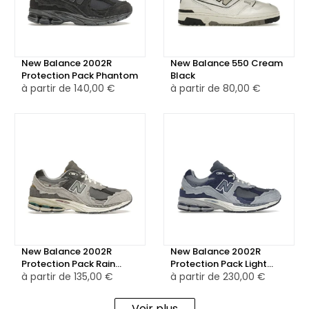
mélange de matériaux et de couleurs qui la rendent à la
fois élégante et facile à assortir, en faisant ainsi un choix
attrayant pour les amateurs de sneakers au style rétro.
New Balance 2002R
New Balance 550 Cream
Protection Pack Phantom
Black
à partir de
140,00 €
à partir de
80,00 €
New Balance 2002R
New Balance 2002R
Protection Pack Rain
Protection Pack Light
Cloud
à partir de
135,00 €
Arctic Grey Purple
à partir de
230,00 €
Voir plus