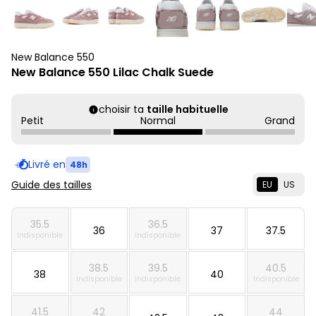
New Balance 550
New Balance 550 Lilac Chalk Suede
choisir ta
taille habituelle
Petit
Normal
Grand
Livré en
48h
Guide des tailles
EU
US
35.5
36.5
36
37
37.5
Indisponible
Indisponible
38.5
39.5
40.5
38
40
Indisponible
Indisponible
Indisponible
41.5
42
44