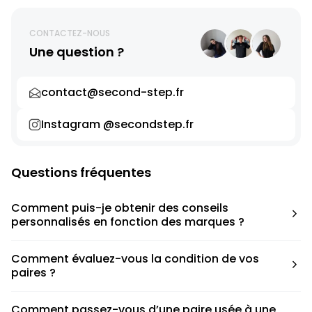
CONTACTEZ-NOUS
Une question ?
contact@second-step.fr
Instagram @secondstep.fr
Questions fréquentes
Comment puis-je obtenir des conseils
personnalisés en fonction des marques ?
Chaque modèle est accompagné d’un conseil pratique
Comment évaluez-vous la condition de vos
pour déterminer la taille appropriée, que ce soit une taille
paires ?
en dessous, au-dessus ou correspondant à votre taille
habituelle.
Nous avons élaboré une grille de notation basée sur les
Comment passez-vous d’une paire usée à une