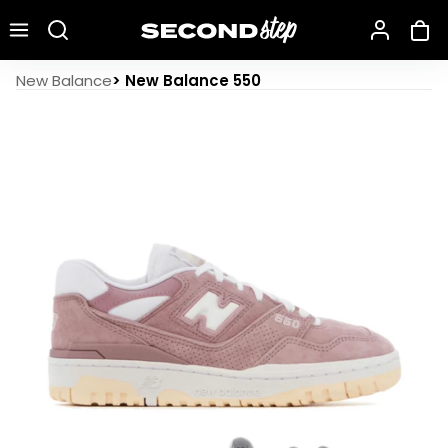
Recherche une marque, un modèle…
New Balance 550 Lilac Chalk Suede
New Balance
>
New Balance 550