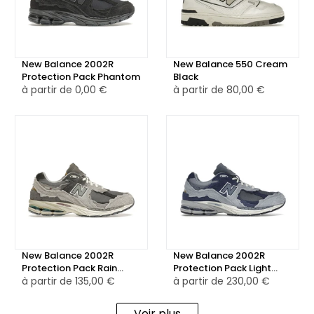
👌 Un style rétro et décontracté pour les amateurs de
sneakers.
New Balance 2002R
New Balance 550 Cream
Protection Pack Phantom
Black
à partir de
0,00 €
à partir de
80,00 €
New Balance 2002R
New Balance 2002R
Protection Pack Rain
Protection Pack Light
Cloud
à partir de
135,00 €
Arctic Grey Purple
à partir de
230,00 €
Voir plus