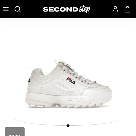
Recherche une marque, un modèle…
Fila Disruptor 2 White Navy Red