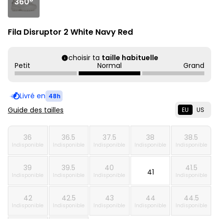
360°
Fila Disruptor 2 White Navy Red
choisir ta
taille habituelle
Petit
Normal
Grand
Livré en
48h
Guide des tailles
EU
US
36
36.5
37.5
38
38.5
Indisponible
Indisponible
Indisponible
Indisponible
Indisponible
39
39.5
40
41.5
41
Indisponible
Indisponible
Indisponible
Indisponible
42
42.5
43
44
44.5
Indisponible
Indisponible
Indisponible
Indisponible
Indisponible