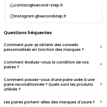
contact@second-step.fr
Instagram @secondstep.fr
Questions fréquentes
Comment puis-je obtenir des conseils
personnalisés en fonction des marques ?
Chaque modèle est accompagné d’un conseil pratique
Comment évaluez-vous la condition de vos
pour déterminer la taille appropriée, que ce soit une taille
paires ?
en dessous, au-dessus ou correspondant à votre taille
habituelle.
Nous avons élaboré une grille de notation basée sur les
Comment passez-vous d’une paire usée à une
défauts spécifiques de chaque paire.
paire reconditionnée ? Quels sont les produits
utilisés ?
Nous collaborons avec des partenaires sneakers artists qui
Les paires portent-elles des marques d'usure ?
ont fait de cette passion leur métier afin de reconditionner