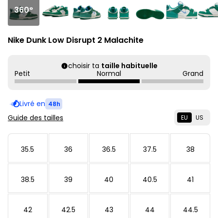
360°
Nike Dunk Low Disrupt 2 Malachite
choisir ta
taille habituelle
Petit
Normal
Grand
Livré en
48h
Guide des tailles
EU
US
35.5
36
36.5
37.5
38
38.5
39
40
40.5
41
42
42.5
43
44
44.5