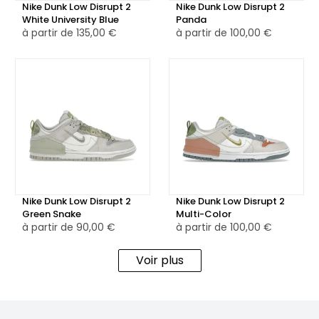
Zero.
Nike Dunk Low Disrupt 2
Nike Dunk Low Disrupt 2
White University Blue
Panda
à partir de
135,00 €
à partir de
100,00 €
Cette Nike Dunk Low Disrupt 2 Malachite combine donc
l'héritage classique de la Dunk avec des éléments
contemporains et éco-responsables, offrant aux
amateurs de sneakers une option à la fois stylée et
respectueuse de l'environnement.
Nike Dunk Low Disrupt 2
Nike Dunk Low Disrupt 2
Green Snake
Multi-Color
à partir de
90,00 €
à partir de
100,00 €
Voir plus