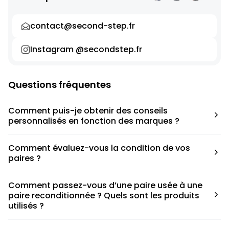
contact@second-step.fr
Instagram @secondstep.fr
Questions fréquentes
Comment puis-je obtenir des conseils
personnalisés en fonction des marques ?
Chaque modèle est accompagné d’un conseil pratique
Comment évaluez-vous la condition de vos
pour déterminer la taille appropriée, que ce soit une taille
paires ?
en dessous, au-dessus ou correspondant à votre taille
habituelle.
Nous avons élaboré une grille de notation basée sur les
Comment passez-vous d’une paire usée à une
défauts spécifiques de chaque paire.
paire reconditionnée ? Quels sont les produits
utilisés ?
Nous collaborons avec des partenaires sneakers artists qui