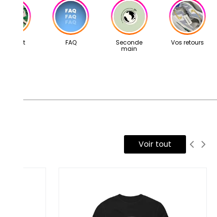
tre adresse mail: contact@second-step.fr.
s articles proviennent exclusivement de notre réseau de
vendeurs partenaires, sélectionnés avec soin pour leur
ertise. Ils vous sont livrés dans leur boîte d’origine,
Concept
FAQ
Seconde
Vos retours
main
compagnés de tous leurs accessoires, ainsi que d’un scellé
cond Step attestant qu’ils ont été contrôlés et expédiés par
tre équipe.
Voir tout