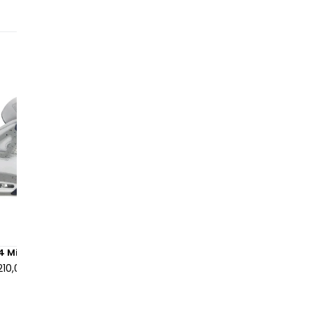
 4 Midnight Navy
Air Jordan 4 Retro Yellow T
210,00 €
à partir de
155,00 €