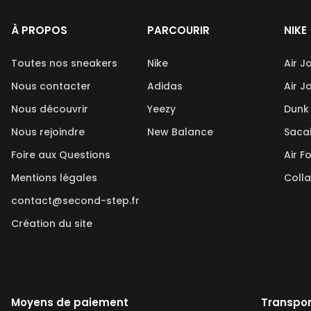
À PROPOS
PARCOURIR
NIKE
Toutes nos sneakers
Nike
Air J
Nous contacter
Adidas
Air J
Nous découvrir
Yeezy
Dunk
Nous rejoindre
New Balance
Saca
Foire aux Questions
Air F
Mentions légales
Coll
contact@second-step.fr
Création du site
Moyens de paiement
Transpor