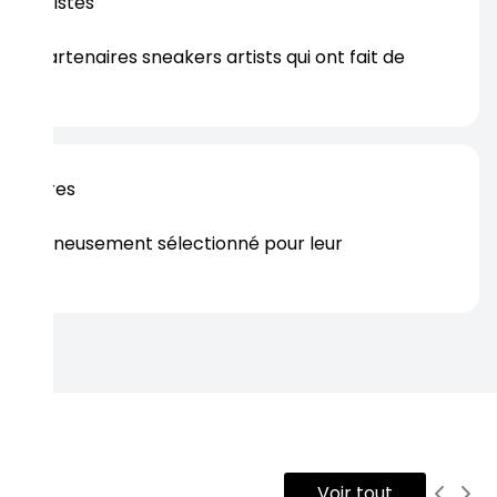
os artistes
es partenaires sneakers artists qui ont fait de
er.
rtenaires
s soigneusement sélectionné pour leur
rtise.
Voir tout