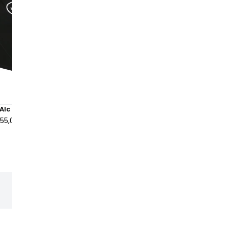
Alc Shorts Black
Corteiz Alcatraz Denim Sho
Black
155,00 €
à partir de
430,00 €