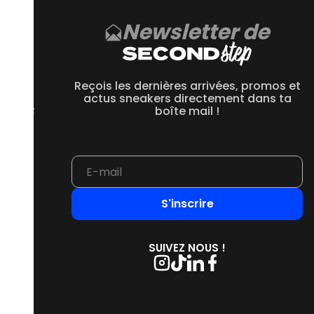
Newsletter de
CE
 550
Reçois les dernières arrivées, promos et
 1906R
actus sneakers directement dans ta
 2002R
boîte mail !
 9060
S'inscrire
SUIVEZ NOUS !