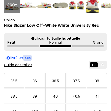
360°
Collab
Nike Blazer Low Off-White White University Red
choisir ta
taille habituelle
Petit
Normal
Grand
Livré en
48h
Guide des tailles
EU
US
35.5
36
36.5
37.5
38
38.5
39
40
40.5
41