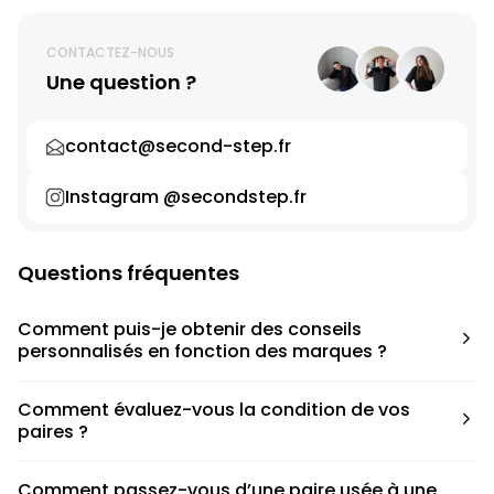
CONTACTEZ-NOUS
Une question ?
contact@second-step.fr
Instagram @secondstep.fr
Questions fréquentes
Comment puis-je obtenir des conseils
personnalisés en fonction des marques ?
Chaque modèle est accompagné d’un conseil pratique
Comment évaluez-vous la condition de vos
pour déterminer la taille appropriée, que ce soit une taille
paires ?
en dessous, au-dessus ou correspondant à votre taille
habituelle.
Nous avons élaboré une grille de notation basée sur les
Comment passez-vous d’une paire usée à une