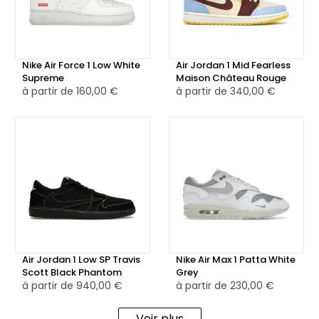
confèrent à la chaussure une esthétique industrielle et
expérimentale. Cette esthétique audacieuse a contribué à
faire de cette paire l'une des plus convoitées de la
Nike Air Force 1 Low White
Air Jordan 1 Mid Fearless
collaboration Off-White x Nike.
Supreme
Maison Château Rouge
à partir de
160,00 €
à partir de
340,00 €
👟 En portant la Nike Blazer Low Off-White White University
Red, les amateurs de sneakers peuvent non seulement
profiter d'un design distinctif, mais aussi ajouter une pièce
de collection à leur garde-robe. Cette paire incarne le
mariage réussi entre le style streetwear contemporain et
le savoir-faire de Nike, ce qui en fait un choix
incontournable pour ceux qui veulent se démarquer avec
une touche de créativité.
Air Jordan 1 Low SP Travis
Nike Air Max 1 Patta White
Scott Black Phantom
Grey
à partir de
940,00 €
à partir de
230,00 €
Voir plus