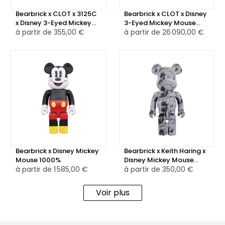
Bearbrick x CLOT x 3125C
Bearbrick x CLOT x Disney
x Disney 3-Eyed Mickey
3-Eyed Mickey Mouse
Mouse 100% & 400% Set
à partir de
355,00 €
1000%
à partir de
26 090,00 €
Translucent Black
Bearbrick x Disney Mickey
Bearbrick x Keith Haring x
Mouse 1000%
Disney Mickey Mouse
à partir de
1 585,00 €
1000%
à partir de
350,00 €
Voir plus