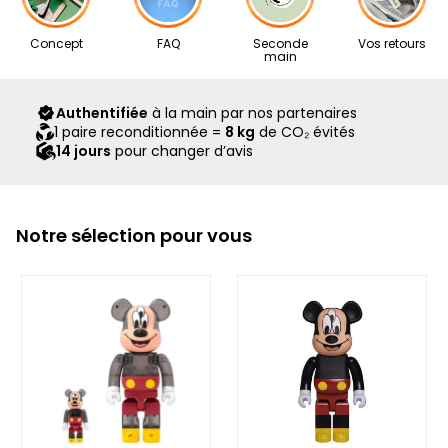
Nos articles proviennent exclusivement de notre réseau de
Concept
FAQ
Seconde
Vos retours
revendeurs partenaires, sélectionnés avec soin pour leur
main
expertise. Ils vous sont livrés dans leur boîte d’origine,
accompagnés de tous leurs accessoires, ainsi que d’un
Authentifiée
à la main par nos partenaires
scellé Second Step attestant qu’ils ont été contrôlés et
1 paire reconditionnée =
8 kg
de CO₂ évités
expédiés par notre équipe.
14 jours
pour changer d’avis
Notre sélection pour vous