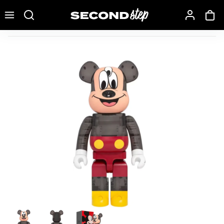
Recherche une marque, un modèle…
Bearbrick x CLOT x 3125C x Disney 3-Eyed Mickey Mouse 10