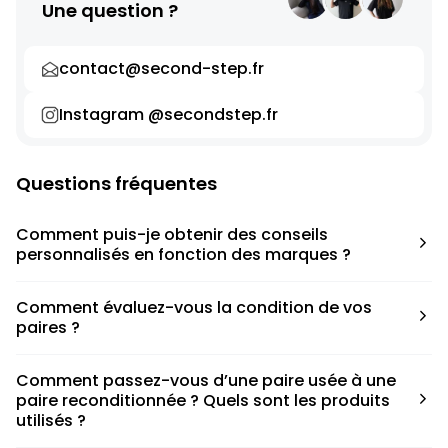
Une question ?
contact@second-step.fr
Instagram @secondstep.fr
Questions fréquentes
Comment puis-je obtenir des conseils
personnalisés en fonction des marques ?
Chaque modèle est accompagné d’un conseil pratique
Comment évaluez-vous la condition de vos
pour déterminer la taille appropriée, que ce soit une taille
paires ?
en dessous, au-dessus ou correspondant à votre taille
habituelle.
Nous avons élaboré une grille de notation basée sur les
Comment passez-vous d’une paire usée à une
défauts spécifiques de chaque paire.
paire reconditionnée ? Quels sont les produits
utilisés ?