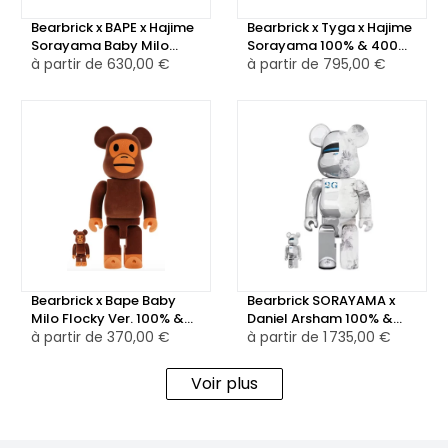
Bearbrick x BAPE x Hajime
Bearbrick x Tyga x Hajime
Sorayama Baby Milo
Sorayama 100% & 400%
100% & 400% 4x Set
à partir de
630,00 €
Set Gold
à partir de
795,00 €
Bearbrick x Bape Baby
Bearbrick SORAYAMA x
Milo Flocky Ver. 100% &
Daniel Arsham 100% &
400% Set
à partir de
370,00 €
400% Set Silver
à partir de
1 735,00 €
Voir plus