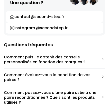
Une question ?
contact@second-step.fr
Instagram @secondstep.fr
Questions fréquentes
Comment puis-je obtenir des conseils
personnalisés en fonction des marques ?
Chaque modèle est accompagné d’un conseil pratique
Comment évaluez-vous la condition de vos
pour déterminer la taille appropriée, que ce soit une taille
paires ?
en dessous, au-dessus ou correspondant à votre taille
habituelle.
Nous avons élaboré une grille de notation basée sur les
Comment passez-vous d’une paire usée à une
défauts spécifiques de chaque paire.
paire reconditionnée ? Quels sont les produits
utilisés ?