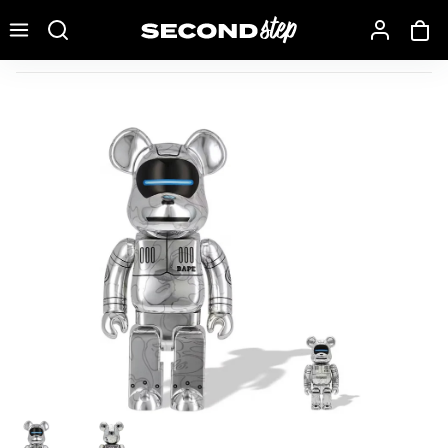
Recherche une marque, un modèle…
Bearbrick x BAPE x Hajime Sorayama Baby Milo 100% & 400% 