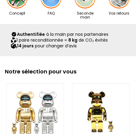
Nos articles proviennent exclusivement de notre réseau de
Concept
FAQ
Seconde
Vos retours
revendeurs partenaires, sélectionnés avec soin pour leur
main
expertise. Ils vous sont livrés dans leur boîte d’origine,
accompagnés de tous leurs accessoires, ainsi que d’un
Authentifiée
à la main par nos partenaires
scellé Second Step attestant qu’ils ont été contrôlés et
1 paire reconditionnée =
8 kg
de CO₂ évités
expédiés par notre équipe.
14 jours
pour changer d’avis
Notre sélection pour vous