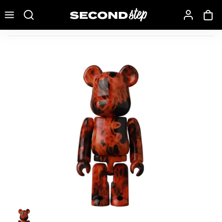
Recherche une marque, un modèle…
Bearbrick Series 44 Flame Pattern 100% (Opened Blind Box