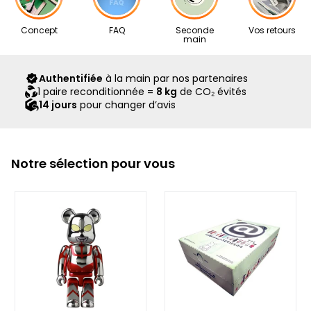
Nos articles proviennent exclusivement de notre réseau de
Concept
FAQ
Seconde
Vos retours
revendeurs partenaires, sélectionnés avec soin pour leur
main
expertise. Ils vous sont livrés dans leur boîte d’origine,
accompagnés de tous leurs accessoires, ainsi que d’un
Authentifiée
à la main par nos partenaires
scellé Second Step attestant qu’ils ont été contrôlés et
1 paire reconditionnée =
8 kg
de CO₂ évités
expédiés par notre équipe.
14 jours
pour changer d’avis
Notre sélection pour vous