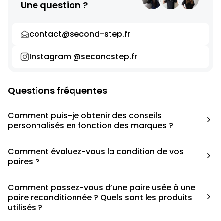
Une question ?
contact@second-step.fr
Instagram @secondstep.fr
Questions fréquentes
Comment puis-je obtenir des conseils
personnalisés en fonction des marques ?
Chaque modèle est accompagné d’un conseil pratique
Comment évaluez-vous la condition de vos
pour déterminer la taille appropriée, que ce soit une taille
paires ?
en dessous, au-dessus ou correspondant à votre taille
habituelle.
Nous avons élaboré une grille de notation basée sur les
Comment passez-vous d’une paire usée à une
défauts spécifiques de chaque paire.
paire reconditionnée ? Quels sont les produits
utilisés ?