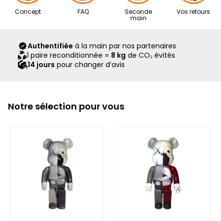
Nos articles proviennent exclusivement de notre réseau de
Concept
FAQ
Seconde
Vos retours
revendeurs partenaires, sélectionnés avec soin pour leur
main
expertise. Ils vous sont livrés dans leur boîte d’origine,
accompagnés de tous leurs accessoires, ainsi que d’un
Authentifiée
à la main par nos partenaires
scellé Second Step attestant qu’ils ont été contrôlés et
1 paire reconditionnée =
8 kg
de CO₂ évités
expédiés par notre équipe.
14 jours
pour changer d’avis
Notre sélection pour vous