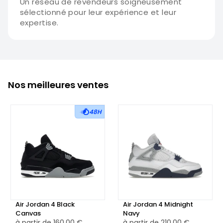
Un réseau de revendeurs soigneusement
sélectionné pour leur expérience et leur
expertise.
Nos meilleures ventes
48H
Air Jordan 4 Black
Air Jordan 4 Midnight
Canvas
Navy
à partir de
160,00 €
à partir de
210,00 €