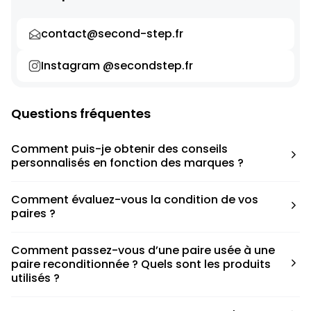
contact@second-step.fr
Instagram @secondstep.fr
Questions fréquentes
Comment puis-je obtenir des conseils
personnalisés en fonction des marques ?
Chaque modèle est accompagné d’un conseil pratique
Comment évaluez-vous la condition de vos
pour déterminer la taille appropriée, que ce soit une taille
paires ?
en dessous, au-dessus ou correspondant à votre taille
habituelle.
Nous avons élaboré une grille de notation basée sur les
Comment passez-vous d’une paire usée à une
défauts spécifiques de chaque paire.
paire reconditionnée ? Quels sont les produits
utilisés ?
Nous collaborons avec des partenaires sneakers artists qui