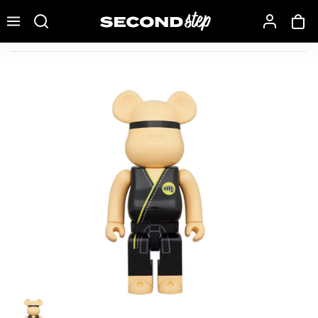
Recherche une marque, un modèle…
Bearbrick Kaws Dissected 1000%