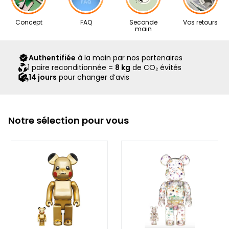
Nos articles proviennent exclusivement de notre réseau de
Concept
FAQ
Seconde
Vos retours
revendeurs partenaires, sélectionnés avec soin pour leur
main
expertise. Ils vous sont livrés dans leur boîte d’origine,
accompagnés de tous leurs accessoires, ainsi que d’un
Authentifiée
à la main par nos partenaires
scellé Second Step attestant qu’ils ont été contrôlés et
1 paire reconditionnée =
8 kg
de CO₂ évités
expédiés par notre équipe.
14 jours
pour changer d’avis
Notre sélection pour vous