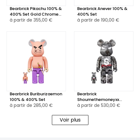
Bearbrick Pikachu 100% &
Bearbrick Anever 100% &
400% Set Gold Chrome
400% Set
Ver.
à partir de
355,00 €
à partir de
190,00 €
Bearbrick Buriburizaemon
Bearbrick
100% & 400% Set
Shoumethemoneyxx
à partir de
285,00 €
100% & 400% Set
à partir de
530,00 €
Voir plus