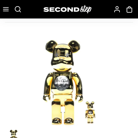
Recherche une marque, un modèle…
Bearbrick Atmos Gold Chrome 100% & 400% Set Multi