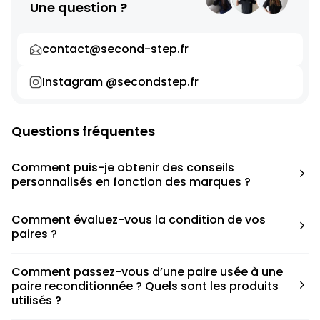
Une question ?
contact@second-step.fr
Instagram @secondstep.fr
Questions fréquentes
Comment puis-je obtenir des conseils
personnalisés en fonction des marques ?
Chaque modèle est accompagné d’un conseil pratique
Comment évaluez-vous la condition de vos
pour déterminer la taille appropriée, que ce soit une taille
paires ?
en dessous, au-dessus ou correspondant à votre taille
habituelle.
Nous avons élaboré une grille de notation basée sur les
Comment passez-vous d’une paire usée à une
défauts spécifiques de chaque paire.
paire reconditionnée ? Quels sont les produits
utilisés ?