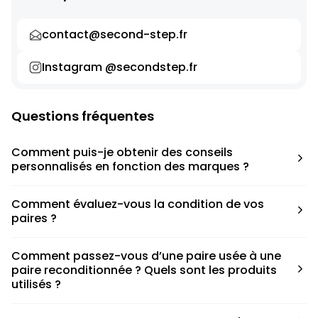
contact@second-step.fr
Instagram @secondstep.fr
Questions fréquentes
Comment puis-je obtenir des conseils
personnalisés en fonction des marques ?
Chaque modèle est accompagné d’un conseil pratique
Comment évaluez-vous la condition de vos
pour déterminer la taille appropriée, que ce soit une taille
paires ?
en dessous, au-dessus ou correspondant à votre taille
habituelle.
Nous avons élaboré une grille de notation basée sur les
Comment passez-vous d’une paire usée à une
défauts spécifiques de chaque paire.
paire reconditionnée ? Quels sont les produits
utilisés ?
Nous collaborons avec des partenaires sneakers artists qui