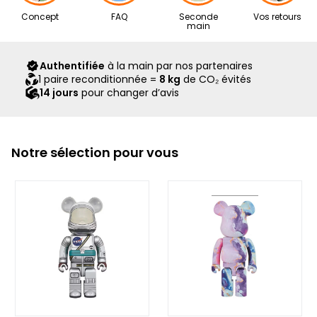
Nos articles proviennent exclusivement de notre réseau de
Concept
FAQ
Seconde
Vos retours
revendeurs partenaires, sélectionnés avec soin pour leur
main
expertise. Ils vous sont livrés dans leur boîte d’origine,
accompagnés de tous leurs accessoires, ainsi que d’un
Authentifiée
à la main par nos partenaires
scellé Second Step attestant qu’ils ont été contrôlés et
1 paire reconditionnée =
8 kg
de CO₂ évités
expédiés par notre équipe.
14 jours
pour changer d’avis
Notre sélection pour vous