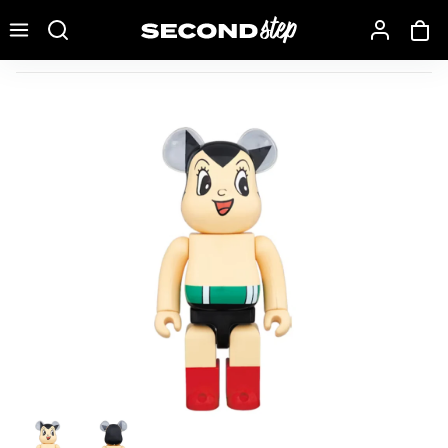
Recherche une marque, un modèle…
Bearbrick Astroboy 1000% Multi