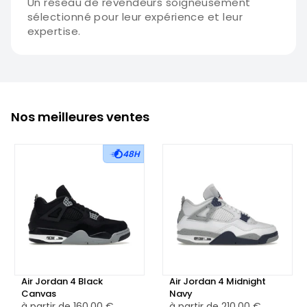
Un réseau de revendeurs soigneusement
sélectionné pour leur expérience et leur
expertise.
Nos meilleures ventes
48H
Air Jordan 4 Black
Air Jordan 4 Midnight
Canvas
Navy
à partir de
160,00 €
à partir de
210,00 €