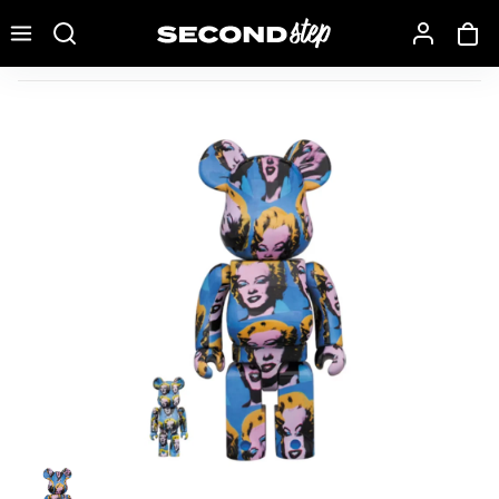
Recherche une marque, un modèle…
Bearbrick Andy Warhol Marilyn Monroe #2 100% & 400% Set