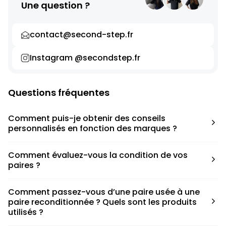
Une question ?
contact@second-step.fr
Instagram @secondstep.fr
Questions fréquentes
Comment puis-je obtenir des conseils
personnalisés en fonction des marques ?
Chaque modèle est accompagné d’un conseil pratique
Comment évaluez-vous la condition de vos
pour déterminer la taille appropriée, que ce soit une taille
paires ?
en dessous, au-dessus ou correspondant à votre taille
habituelle.
Nous avons élaboré une grille de notation basée sur les
Comment passez-vous d’une paire usée à une
défauts spécifiques de chaque paire.
paire reconditionnée ? Quels sont les produits
utilisés ?