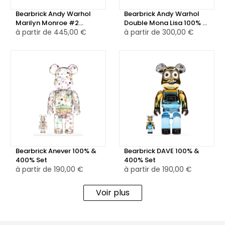
Bearbrick Andy Warhol
Bearbrick Andy Warhol
Marilyn Monroe #2
Double Mona Lisa 100% &
1000%
à partir de
445,00 €
400% Set Multicolor
à partir de
300,00 €
Bearbrick Anever 100% &
Bearbrick DAVE 100% &
400% Set
400% Set
à partir de
190,00 €
à partir de
190,00 €
Voir plus