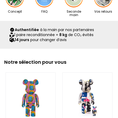
Nos articles proviennent exclusivement de notre réseau de
Concept
FAQ
Seconde
Vos retours
revendeurs partenaires, sélectionnés avec soin pour leur
main
expertise. Ils vous sont livrés dans leur boîte d’origine,
accompagnés de tous leurs accessoires, ainsi que d’un
Authentifiée
à la main par nos partenaires
scellé Second Step attestant qu’ils ont été contrôlés et
1 paire reconditionnée =
8 kg
de CO₂ évités
expédiés par notre équipe.
14 jours
pour changer d’avis
Notre sélection pour vous