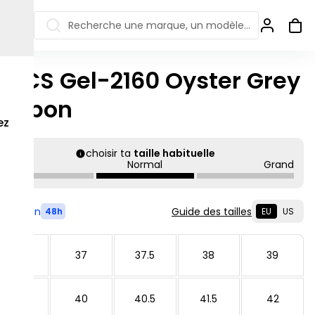
Recherche une marque, un modèle…
SICS Gel-2160 Oyster Grey
ew Balance 550
Salomon
Carbon
 Jordan
ew Balance 1906
Off-white
ez
s colorées
ew Balance
Ugg
choisir ta
taille habituelle
906R
Petit
Normal
Grand
Asics Gel
ew Balance
002R
ew Balance 9060
Livré en
Guide des tailles
48h
EU
US
36
37
37.5
38
39
39.5
40
40.5
41.5
42