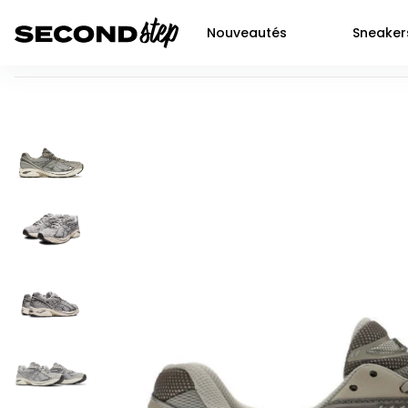
Nouveautés
Sneaker
ASICS Gel-2160 Oyster Grey Carbon
Air force 1
Livraison 48h
Air Jordan 1
Nike
Dunk
Neuf
Air Jordan 2
Jor
P-6000
Seconde main
Air Jordan 3
Adi
Shox
Prochaines sortie SNKRS
Air Jordan 4
Yee
Nocta
Air Jordan 5
New
Air max 90
Air Jordan 6
Air Jordan 11