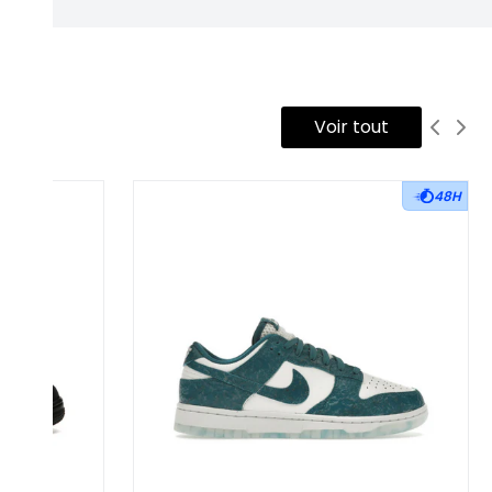
Voir tout
48H