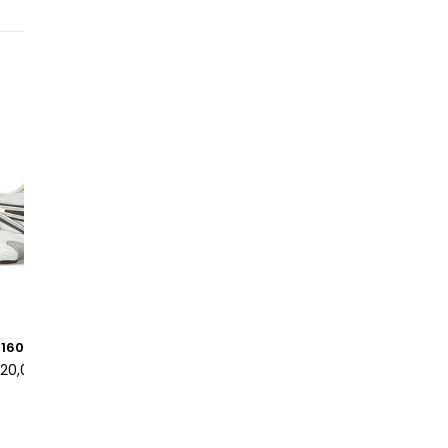
pr
ch
ré
mo
160 White Orange Lily
ASICS Gel-1130 Jade Oyster
120,00 €
à partir de
455,00 €