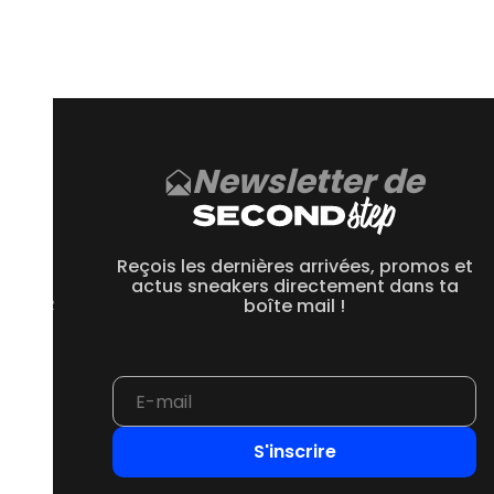
 une marque française et naturelle réputée.
arques d’usures, cela dépend de la condition de la paire
 sur Second Step sont reconditionnées et nettoyées avant leur
Newsletter de
CE
 550
Reçois les dernières arrivées, promos et
 1906R
actus sneakers directement dans ta
 2002R
boîte mail !
 9060
S'inscrire