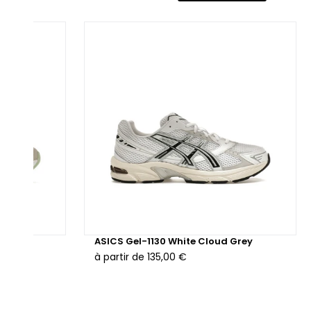
omet un amorti exceptionnel pour un confort optimal à
aque pas. Cette chaussure semble donc être une fusion
ussie entre l'héritage de la série GT-2000 et des innovations
dernes pour répondre aux besoins des coureurs.
 Grey
ASICS Gel-1130 White Cloud Grey
à partir de
135,00 €