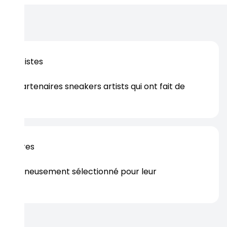
os artistes
es partenaires sneakers artists qui ont fait de
er.
rtenaires
s soigneusement sélectionné pour leur
rtise.