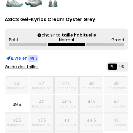
ASICS Gel-Kyrios Cream Oyster Grey
choisir ta
taille habituelle
Petit
Normal
Grand
Livré en
48h
Guide des tailles
EU
US
36
37
37.5
38
39
Indisponible
Indisponible
Indisponible
Indisponible
Indisponible
40
40.5
41.5
42
39.5
Indisponible
Indisponible
Indisponible
Indisponible
42.5
43.5
44
44.5
45
Indisponible
Indisponible
Indisponible
Indisponible
Indisponible