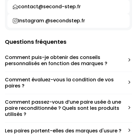
contact@second-step.fr
Instagram @secondstep.fr
Questions fréquentes
Comment puis-je obtenir des conseils
personnalisés en fonction des marques ?
Chaque modèle est accompagné d’un conseil pratique
Comment évaluez-vous la condition de vos
pour déterminer la taille appropriée, que ce soit une taille
paires ?
en dessous, au-dessus ou correspondant à votre taille
habituelle.
Nous avons élaboré une grille de notation basée sur les
Comment passez-vous d’une paire usée à une
défauts spécifiques de chaque paire.
paire reconditionnée ? Quels sont les produits
utilisés ?
Nous collaborons avec des partenaires sneakers artists qui
Les paires portent-elles des marques d'usure ?
ont fait de cette passion leur métier afin de reconditionner