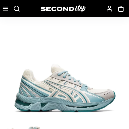
Recherche une marque, un modèle…
ASICS Gel-Kyrios Cream Oyster Grey